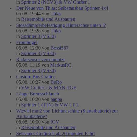
in
Sprinter 2 (NCV3) & VW Crafter 1
Der Neue von Thias: Selbstausbau Sprinter 4x4
05.08. 19:44 von
Thias
in
Reisemobile und Ausbauten
Stossdämpferbefesrigung Hinterachse unten !?
05.08. 19:28 von
Thias
in
Sprinter 3 (VS30)
Frontbügel
05.08. 12:30 von
Bossi567
in
Sprinter 3 (VS30)
Radarsensor verschmutzt
05.08. 11:19 von
MarkusRC
in
Sprinter 3 (VS30)
Custom Bus Crafter
05.08. 10:27 von
BeRo
in
VW Crafter 2 & MAN TGE
Länge Bremsschlauch
05.08. 10:20 von
pappa
in
Sprinter 1 (T1N) & VW LT 2
Wieviel mm2 von Lichtmaschine (Starterbatterie) zur
Aufbaubatterie?
05.08. 10:00 von
fOV
in
Reisemobile und Ausbauten
Seltsames Geräusch ab 20 minuten Fahrt