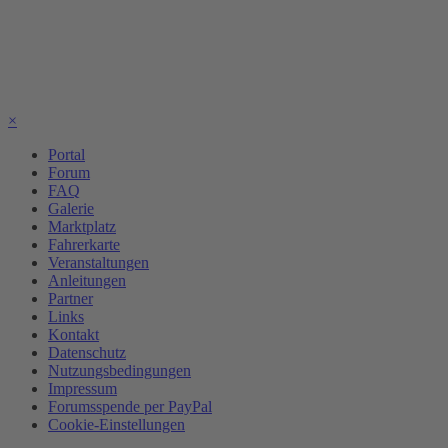
×
Portal
Forum
FAQ
Galerie
Marktplatz
Fahrerkarte
Veranstaltungen
Anleitungen
Partner
Links
Kontakt
Datenschutz
Nutzungsbedingungen
Impressum
Forumsspende per PayPal
Cookie-Einstellungen