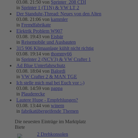
03.08. 21:50 von
Sprinter_208 CDI
in
Sprinter 1 (T1N) & VW LT 2
Der Standuhr-Thread: Neues von den Alten
03.08. 21:06 von
kammler
in
Fremdfabrikate
Elektrik Problem W907
03.08. 19:43 von
Eisbär
in
Reisemobile und Ausbauten
315 906 Klimaanlage kühlt nicht richtig
03.08. 19:14 von
thommy66
in
Sprinter 2 (NCV3) & VW Crafter 1
Ad Blue Unterfahrschutz
03.08. 18:04 von
Balordi
in
VW Crafter 2 & MAN TGE
Ich stelle mich mal bei Euch vor :-)
03.08. 14:59 von
pappa
in
Plauderecke
Lautere Hupe - Empfehlungen?
03.08. 13:44 von
winem
in
fabrikatübergeifende Themen
Die neuesten Einträge im Marktplatz
Biete
2 Drehkonsolen