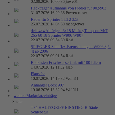
02.08.2026 16:00:36 juwe01
Heckträger Aufnahme von Fiedler für 902/903
31.07.2026 16:20:36 Powercruiser
Räder für Sprinter 1 LT2 3,5t
25.07.2026 14:04:50 maecgeiver
delta4x4 Alufelgen 8x18 MickeyTompson M/T
265 60 18 Sprinter W906 W907
22.07.2026 09:54:39 Rosi
SPIEGLER Stahlflex-Bremsleitungen W906 3,5-
4t ab 2006
22.07.2026 09:01:54 Rosi
Radkasten Frischwassertank mit 100 Litern
14.07.2026 12:11:32 asap
Flansche
10.07.2026 14:19:32 Wolfi11
Anhänger Bock 907
19.06.2026 13:32:04 Wolfi11
weitere Marktplatzeinträge
Suche
T74 HALTEGRIFF EINSTIEG B-Säule
Schiebetür