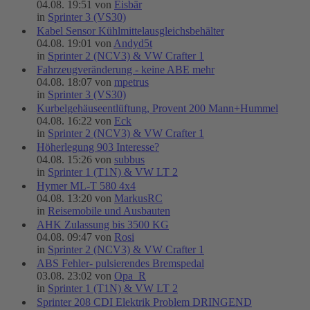
04.08. 19:51 von
Eisbär
in
Sprinter 3 (VS30)
Kabel Sensor Kühlmittelausgleichsbehälter
04.08. 19:01 von
Andyd5t
in
Sprinter 2 (NCV3) & VW Crafter 1
Fahrzeugveränderung - keine ABE mehr
04.08. 18:07 von
mpetrus
in
Sprinter 3 (VS30)
Kurbelgehäuseentlüftung, Provent 200 Mann+Hummel
04.08. 16:22 von
Eck
in
Sprinter 2 (NCV3) & VW Crafter 1
Höherlegung 903 Interesse?
04.08. 15:26 von
subbus
in
Sprinter 1 (T1N) & VW LT 2
Hymer ML-T 580 4x4
04.08. 13:20 von
MarkusRC
in
Reisemobile und Ausbauten
AHK Zulassung bis 3500 KG
04.08. 09:47 von
Rosi
in
Sprinter 2 (NCV3) & VW Crafter 1
ABS Fehler- pulsierendes Bremspedal
03.08. 23:02 von
Opa_R
in
Sprinter 1 (T1N) & VW LT 2
Sprinter 208 CDI Elektrik Problem DRINGEND