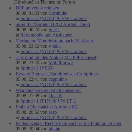
Die aktuellen Themen im Forum
DPF präventiv reinigen
06.08. 01:03 von
Cornhulio
in
Sprinter 2 (NCV3) & VW Crafter 1
unser 4x4 Sprinter H2L2 Ausbau Thred
06.08. 00:20 von
Seb11
in
Reisemobile und Ausbauten
Verringerte Motorleistung nach (Kalt)start
05.08. 23:52 von
v-dulli
in
Sprinter 2 (NCV3) & VW Crafter 1
Tips rund um den Motor (2,0 190PS Diesel)
05.08. 23:20 von
MobilLoewe
in
Sprinter 3 (VS30)
Bessere Bremsen, Sportbremsen für Sprinter
05.08. 22:41 von
cappulino
in
Sprinter 2 (NCV3) & VW Crafter 1
Wegfahrsperre dauerhaft entsperren
05.08. 21:08 von
Opa_R
in
Sprinter 1 (T1N) & VW LT 2
Einbau Eberspächer Airtronic D2
05.08. 20:56 von
asap
in
Sprinter 2 (NCV3) & VW Crafter 1
Fehleranzeige "Rechte Parkleuchte" die funktioniert aber
05.08. 20:04 von
hljube