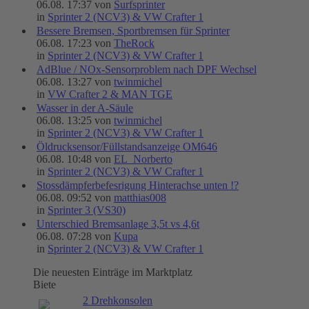
06.08. 17:37 von
Surfsprinter
in
Sprinter 2 (NCV3) & VW Crafter 1
Bessere Bremsen, Sportbremsen für Sprinter
06.08. 17:23 von
TheRock
in
Sprinter 2 (NCV3) & VW Crafter 1
AdBlue / NOx-Sensorproblem nach DPF Wechsel
06.08. 13:27 von
twinmichel
in
VW Crafter 2 & MAN TGE
Wasser in der A-Säule
06.08. 13:25 von
twinmichel
in
Sprinter 2 (NCV3) & VW Crafter 1
Öldrucksensor/Füllstandsanzeige OM646
06.08. 10:48 von
EL_Norberto
in
Sprinter 2 (NCV3) & VW Crafter 1
Stossdämpferbefesrigung Hinterachse unten !?
06.08. 09:52 von
matthias008
in
Sprinter 3 (VS30)
Unterschied Bremsanlage 3,5t vs 4,6t
06.08. 07:28 von
Kupa
in
Sprinter 2 (NCV3) & VW Crafter 1
Die neuesten Einträge im Marktplatz
Biete
2 Drehkonsolen