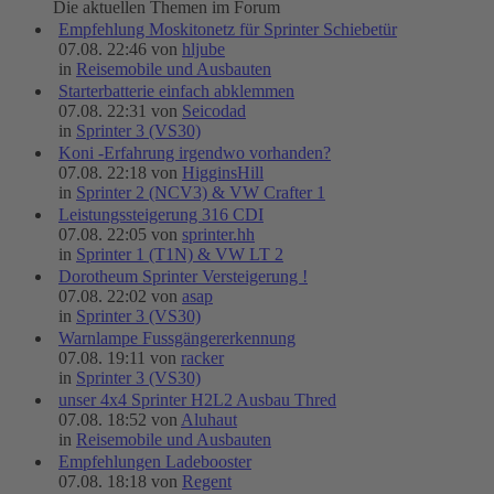
Die aktuellen Themen im Forum
Empfehlung Moskitonetz für Sprinter Schiebetür
07.08. 22:46 von
hljube
in
Reisemobile und Ausbauten
Starterbatterie einfach abklemmen
07.08. 22:31 von
Seicodad
in
Sprinter 3 (VS30)
Koni -Erfahrung irgendwo vorhanden?
07.08. 22:18 von
HigginsHill
in
Sprinter 2 (NCV3) & VW Crafter 1
Leistungssteigerung 316 CDI
07.08. 22:05 von
sprinter.hh
in
Sprinter 1 (T1N) & VW LT 2
Dorotheum Sprinter Versteigerung !
07.08. 22:02 von
asap
in
Sprinter 3 (VS30)
Warnlampe Fussgängererkennung
07.08. 19:11 von
racker
in
Sprinter 3 (VS30)
unser 4x4 Sprinter H2L2 Ausbau Thred
07.08. 18:52 von
Aluhaut
in
Reisemobile und Ausbauten
Empfehlungen Ladebooster
07.08. 18:18 von
Regent