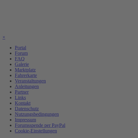
×
Portal
Forum
FAQ
Galerie
Marktplatz
Fahrerkarte
Veranstaltungen
Anleitungen
Partner
Links
Kontakt
Datenschutz
Nutzungsbedingungen
Impressum
Forumsspende per PayPal
Cookie-Einstellungen