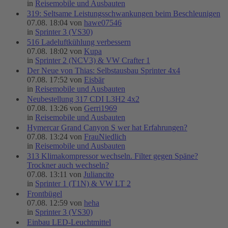
in
Reisemobile und Ausbauten
319: Seltsame Leistungsschwankungen beim Beschleunigen
07.08. 18:04 von
hawe07546
in
Sprinter 3 (VS30)
516 Ladeluftkühlung verbessern
07.08. 18:02 von
Kupa
in
Sprinter 2 (NCV3) & VW Crafter 1
Der Neue von Thias: Selbstausbau Sprinter 4x4
07.08. 17:52 von
Eisbär
in
Reisemobile und Ausbauten
Neubestellung 317 CDI L3H2 4x2
07.08. 13:26 von
Gerri1969
in
Reisemobile und Ausbauten
Hymercar Grand Canyon S wer hat Erfahrungen?
07.08. 13:24 von
FrauNiedlich
in
Reisemobile und Ausbauten
313 Klimakompressor wechseln. Filter gegen Späne?
Trockner auch wechseln?
07.08. 13:11 von
Juliancito
in
Sprinter 1 (T1N) & VW LT 2
Frontbügel
07.08. 12:59 von
heha
in
Sprinter 3 (VS30)
Einbau LED-Leuchtmittel