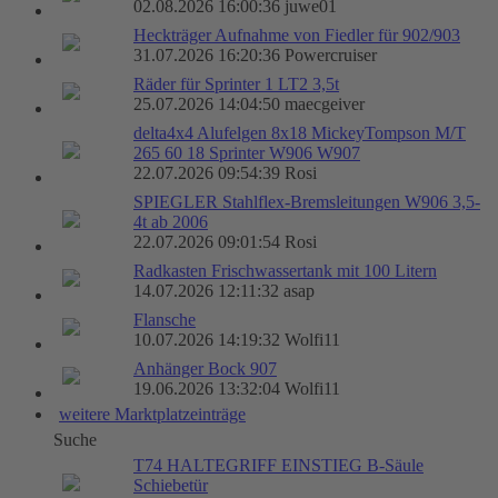
02.08.2026 16:00:36 juwe01
Heckträger Aufnahme von Fiedler für 902/903
31.07.2026 16:20:36 Powercruiser
Räder für Sprinter 1 LT2 3,5t
25.07.2026 14:04:50 maecgeiver
delta4x4 Alufelgen 8x18 MickeyTompson M/T
265 60 18 Sprinter W906 W907
22.07.2026 09:54:39 Rosi
SPIEGLER Stahlflex-Bremsleitungen W906 3,5-
4t ab 2006
22.07.2026 09:01:54 Rosi
Radkasten Frischwassertank mit 100 Litern
14.07.2026 12:11:32 asap
Flansche
10.07.2026 14:19:32 Wolfi11
Anhänger Bock 907
19.06.2026 13:32:04 Wolfi11
weitere Marktplatzeinträge
Suche
T74 HALTEGRIFF EINSTIEG B-Säule
Schiebetür