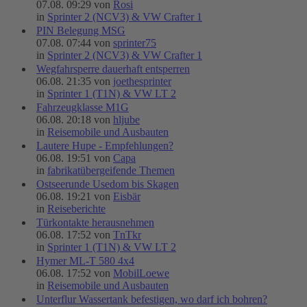
07.08. 09:29 von
Rosi
in
Sprinter 2 (NCV3) & VW Crafter 1
PIN Belegung MSG
07.08. 07:44 von
sprinter75
in
Sprinter 2 (NCV3) & VW Crafter 1
Wegfahrsperre dauerhaft entsperren
06.08. 21:35 von
joethesprinter
in
Sprinter 1 (T1N) & VW LT 2
Fahrzeugklasse M1G
06.08. 20:18 von
hljube
in
Reisemobile und Ausbauten
Lautere Hupe - Empfehlungen?
06.08. 19:51 von
Capa
in
fabrikatübergeifende Themen
Ostseerunde Usedom bis Skagen
06.08. 19:21 von
Eisbär
in
Reiseberichte
Türkontakte herausnehmen
06.08. 17:52 von
TnTkr
in
Sprinter 1 (T1N) & VW LT 2
Hymer ML-T 580 4x4
06.08. 17:52 von
MobilLoewe
in
Reisemobile und Ausbauten
Unterflur Wassertank befestigen, wo darf ich bohren?