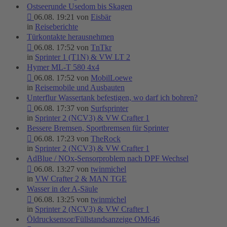
Ostseerunde Usedom bis Skagen
06.08. 19:21 von
Eisbär
in
Reiseberichte
Türkontakte herausnehmen
06.08. 17:52 von
TnTkr
in
Sprinter 1 (T1N) & VW LT 2
Hymer ML-T 580 4x4
06.08. 17:52 von
MobilLoewe
in
Reisemobile und Ausbauten
Unterflur Wassertank befestigen, wo darf ich bohren?
06.08. 17:37 von
Surfsprinter
in
Sprinter 2 (NCV3) & VW Crafter 1
Bessere Bremsen, Sportbremsen für Sprinter
06.08. 17:23 von
TheRock
in
Sprinter 2 (NCV3) & VW Crafter 1
AdBlue / NOx-Sensorproblem nach DPF Wechsel
06.08. 13:27 von
twinmichel
in
VW Crafter 2 & MAN TGE
Wasser in der A-Säule
06.08. 13:25 von
twinmichel
in
Sprinter 2 (NCV3) & VW Crafter 1
Öldrucksensor/Füllstandsanzeige OM646