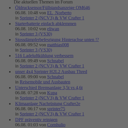
Die aktuellen Themen im Forum
Öldrucksensor/Füllstandsanzeige OM646
06.08. 10:48 von
EL_Norberto
in
Sprinter 2 (NCV3) & VW Crafter 1
Starterbatterie einfach abklemmen
06.08. 10:02 von
eliwan
in
Sprinter 3 (VS30)
Stossdämpferbefesrigung Hinterachse unten !?
06.08. 09:52 von
matthias008
in
Sprinter 3 (VS30)
516 Ladeluftkühlung verbessern
06.08. 09:49 von
Schnabel
in
Sprinter 2 (NCV3) & VW Crafter 1
unser 4x4 Sprinter H2L2 Ausbau Thred
06.08. 09:00 von
Schnabel
in
Reisemobile und Ausbauten
Unterschied Bremsanlage 3,5t vs 4,6t
06.08. 07:28 von
Kupa
in
Sprinter 2 (NCV3) & VW Crafter 1
Klimaanlage Nachrüstung Crafter2e
06.08. 06:17 von
sprinter75
in
Sprinter 2 (NCV3) & VW Crafter 1
DPF präventiv reinigen
06.08. 01:03 von
Cornhulio