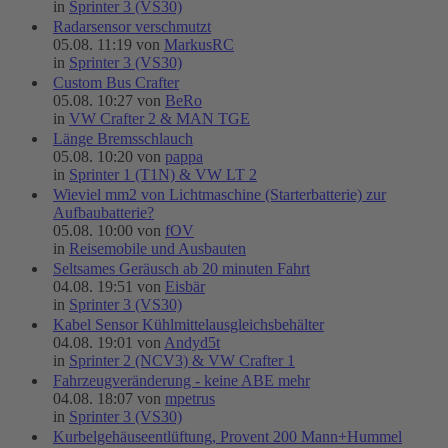
in
Sprinter 3 (VS30)
Radarsensor verschmutzt
05.08. 11:19 von
MarkusRC
in
Sprinter 3 (VS30)
Custom Bus Crafter
05.08. 10:27 von
BeRo
in
VW Crafter 2 & MAN TGE
Länge Bremsschlauch
05.08. 10:20 von
pappa
in
Sprinter 1 (T1N) & VW LT 2
Wieviel mm2 von Lichtmaschine (Starterbatterie) zur
Aufbaubatterie?
05.08. 10:00 von
fOV
in
Reisemobile und Ausbauten
Seltsames Geräusch ab 20 minuten Fahrt
04.08. 19:51 von
Eisbär
in
Sprinter 3 (VS30)
Kabel Sensor Kühlmittelausgleichsbehälter
04.08. 19:01 von
Andyd5t
in
Sprinter 2 (NCV3) & VW Crafter 1
Fahrzeugveränderung - keine ABE mehr
04.08. 18:07 von
mpetrus
in
Sprinter 3 (VS30)
Kurbelgehäuseentlüftung, Provent 200 Mann+Hummel