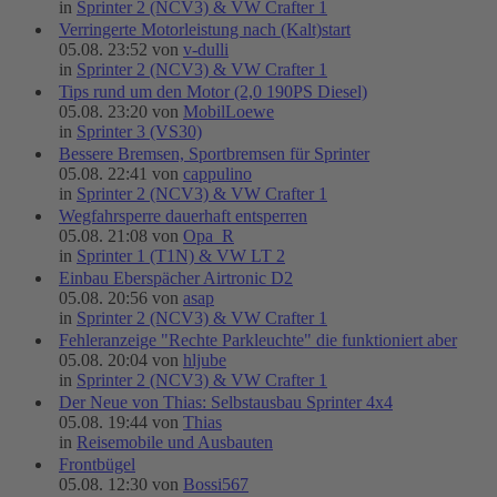
in
Sprinter 2 (NCV3) & VW Crafter 1
Verringerte Motorleistung nach (Kalt)start
05.08. 23:52 von
v-dulli
in
Sprinter 2 (NCV3) & VW Crafter 1
Tips rund um den Motor (2,0 190PS Diesel)
05.08. 23:20 von
MobilLoewe
in
Sprinter 3 (VS30)
Bessere Bremsen, Sportbremsen für Sprinter
05.08. 22:41 von
cappulino
in
Sprinter 2 (NCV3) & VW Crafter 1
Wegfahrsperre dauerhaft entsperren
05.08. 21:08 von
Opa_R
in
Sprinter 1 (T1N) & VW LT 2
Einbau Eberspächer Airtronic D2
05.08. 20:56 von
asap
in
Sprinter 2 (NCV3) & VW Crafter 1
Fehleranzeige "Rechte Parkleuchte" die funktioniert aber
05.08. 20:04 von
hljube
in
Sprinter 2 (NCV3) & VW Crafter 1
Der Neue von Thias: Selbstausbau Sprinter 4x4
05.08. 19:44 von
Thias
in
Reisemobile und Ausbauten
Frontbügel
05.08. 12:30 von
Bossi567