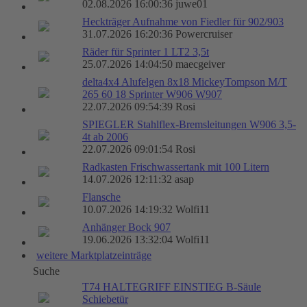
02.08.2026 16:00:36 juwe01
Heckträger Aufnahme von Fiedler für 902/903
31.07.2026 16:20:36 Powercruiser
Räder für Sprinter 1 LT2 3,5t
25.07.2026 14:04:50 maecgeiver
delta4x4 Alufelgen 8x18 MickeyTompson M/T
265 60 18 Sprinter W906 W907
22.07.2026 09:54:39 Rosi
SPIEGLER Stahlflex-Bremsleitungen W906 3,5-
4t ab 2006
22.07.2026 09:01:54 Rosi
Radkasten Frischwassertank mit 100 Litern
14.07.2026 12:11:32 asap
Flansche
10.07.2026 14:19:32 Wolfi11
Anhänger Bock 907
19.06.2026 13:32:04 Wolfi11
weitere Marktplatzeinträge
Suche
T74 HALTEGRIFF EINSTIEG B-Säule
Schiebetür