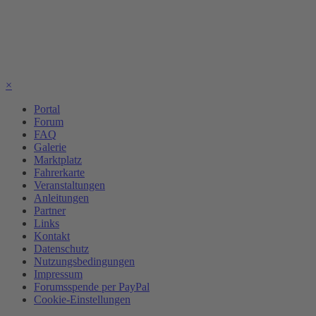
×
Portal
Forum
FAQ
Galerie
Marktplatz
Fahrerkarte
Veranstaltungen
Anleitungen
Partner
Links
Kontakt
Datenschutz
Nutzungsbedingungen
Impressum
Forumsspende per PayPal
Cookie-Einstellungen