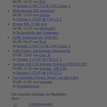
04.08. 16:22 von
Eck
in
Sprinter 2 (NCV3) & VW Crafter 1
Höherlegung 903 Interesse?
04.08. 15:26 von
subbus
in
Sprinter 1 (T1N) & VW LT 2
Hymer ML-T 580 4x4
04.08. 13:20 von
MarkusRC
in
Reisemobile und Ausbauten
AHK Zulassung bis 3500 KG
04.08. 09:47 von
Rosi
in
Sprinter 2 (NCV3) & VW Crafter 1
ABS Fehler- pulsierendes Bremspedal
03.08. 23:02 von
Opa_R
in
Sprinter 1 (T1N) & VW LT 2
Sprinter 208 CDI Elektrik Problem DRINGEND
03.08. 21:50 von
Sprinter_208 CDI
in
Sprinter 1 (T1N) & VW LT 2
Der Standuhr-Thread: Neues von den Alten
03.08. 21:06 von
kammler
in
Fremdfabrikate
Die neuesten Einträge im Marktplatz
Biete
2 Drehkonsolen