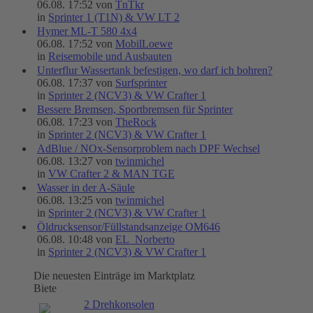
06.08. 17:52 von
TnTkr
in
Sprinter 1 (T1N) & VW LT 2
Hymer ML-T 580 4x4
06.08. 17:52 von
MobilLoewe
in
Reisemobile und Ausbauten
Unterflur Wassertank befestigen, wo darf ich bohren?
06.08. 17:37 von
Surfsprinter
in
Sprinter 2 (NCV3) & VW Crafter 1
Bessere Bremsen, Sportbremsen für Sprinter
06.08. 17:23 von
TheRock
in
Sprinter 2 (NCV3) & VW Crafter 1
AdBlue / NOx-Sensorproblem nach DPF Wechsel
06.08. 13:27 von
twinmichel
in
VW Crafter 2 & MAN TGE
Wasser in der A-Säule
06.08. 13:25 von
twinmichel
in
Sprinter 2 (NCV3) & VW Crafter 1
Öldrucksensor/Füllstandsanzeige OM646
06.08. 10:48 von
EL_Norberto
in
Sprinter 2 (NCV3) & VW Crafter 1
Die neuesten Einträge im Marktplatz
Biete
2 Drehkonsolen