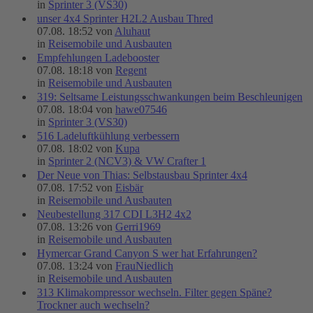
in
Sprinter 3 (VS30)
unser 4x4 Sprinter H2L2 Ausbau Thred
07.08. 18:52 von
Aluhaut
in
Reisemobile und Ausbauten
Empfehlungen Ladebooster
07.08. 18:18 von
Regent
in
Reisemobile und Ausbauten
319: Seltsame Leistungsschwankungen beim Beschleunigen
07.08. 18:04 von
hawe07546
in
Sprinter 3 (VS30)
516 Ladeluftkühlung verbessern
07.08. 18:02 von
Kupa
in
Sprinter 2 (NCV3) & VW Crafter 1
Der Neue von Thias: Selbstausbau Sprinter 4x4
07.08. 17:52 von
Eisbär
in
Reisemobile und Ausbauten
Neubestellung 317 CDI L3H2 4x2
07.08. 13:26 von
Gerri1969
in
Reisemobile und Ausbauten
Hymercar Grand Canyon S wer hat Erfahrungen?
07.08. 13:24 von
FrauNiedlich
in
Reisemobile und Ausbauten
313 Klimakompressor wechseln. Filter gegen Späne?
Trockner auch wechseln?