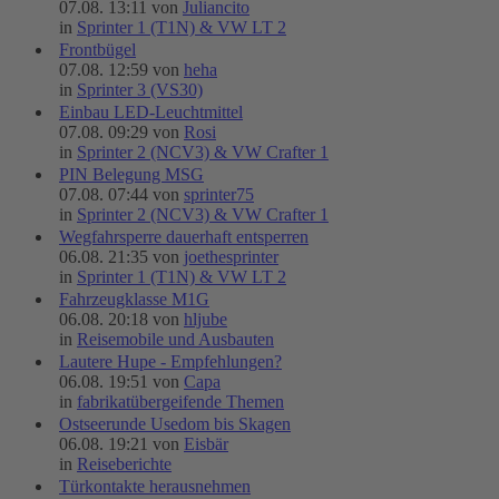
07.08. 13:11 von
Juliancito
in
Sprinter 1 (T1N) & VW LT 2
Frontbügel
07.08. 12:59 von
heha
in
Sprinter 3 (VS30)
Einbau LED-Leuchtmittel
07.08. 09:29 von
Rosi
in
Sprinter 2 (NCV3) & VW Crafter 1
PIN Belegung MSG
07.08. 07:44 von
sprinter75
in
Sprinter 2 (NCV3) & VW Crafter 1
Wegfahrsperre dauerhaft entsperren
06.08. 21:35 von
joethesprinter
in
Sprinter 1 (T1N) & VW LT 2
Fahrzeugklasse M1G
06.08. 20:18 von
hljube
in
Reisemobile und Ausbauten
Lautere Hupe - Empfehlungen?
06.08. 19:51 von
Capa
in
fabrikatübergeifende Themen
Ostseerunde Usedom bis Skagen
06.08. 19:21 von
Eisbär
in
Reiseberichte
Türkontakte herausnehmen