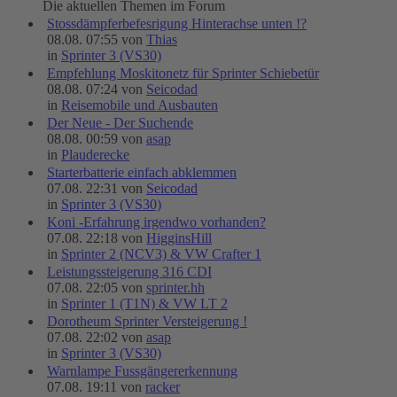
Die aktuellen Themen im Forum
Stossdämpferbefesrigung Hinterachse unten !?
08.08. 07:55 von
Thias
in
Sprinter 3 (VS30)
Empfehlung Moskitonetz für Sprinter Schiebetür
08.08. 07:24 von
Seicodad
in
Reisemobile und Ausbauten
Der Neue - Der Suchende
08.08. 00:59 von
asap
in
Plauderecke
Starterbatterie einfach abklemmen
07.08. 22:31 von
Seicodad
in
Sprinter 3 (VS30)
Koni -Erfahrung irgendwo vorhanden?
07.08. 22:18 von
HigginsHill
in
Sprinter 2 (NCV3) & VW Crafter 1
Leistungssteigerung 316 CDI
07.08. 22:05 von
sprinter.hh
in
Sprinter 1 (T1N) & VW LT 2
Dorotheum Sprinter Versteigerung !
07.08. 22:02 von
asap
in
Sprinter 3 (VS30)
Warnlampe Fussgängererkennung
07.08. 19:11 von
racker