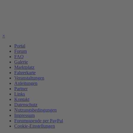
×
Portal
Forum
FAQ
Galerie
Marktplatz
Fahrerkarte
Veranstaltungen
Anleitungen
Partner
Links
Kontakt
Datenschutz
Nutzungsbedingungen
Impressum
Forumsspende per PayPal
Cookie-Einstellungen