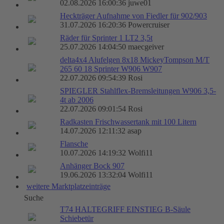
02.08.2026 16:00:36 juwe01
Heckträger Aufnahme von Fiedler für 902/903
31.07.2026 16:20:36 Powercruiser
Räder für Sprinter 1 LT2 3,5t
25.07.2026 14:04:50 maecgeiver
delta4x4 Alufelgen 8x18 MickeyTompson M/T
265 60 18 Sprinter W906 W907
22.07.2026 09:54:39 Rosi
SPIEGLER Stahlflex-Bremsleitungen W906 3,5-
4t ab 2006
22.07.2026 09:01:54 Rosi
Radkasten Frischwassertank mit 100 Litern
14.07.2026 12:11:32 asap
Flansche
10.07.2026 14:19:32 Wolfi11
Anhänger Bock 907
19.06.2026 13:32:04 Wolfi11
weitere Marktplatzeinträge
Suche
T74 HALTEGRIFF EINSTIEG B-Säule
Schiebetür