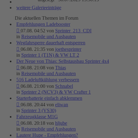
weitere Galerieeinträge
Die aktuellen Themen im Forum
Empfehlungen Ladebooster
07.08. 04:52 von
Sprinter_213_CDI
in
Reisemobile und Ausbauten
Wegfahrsperre dauerhaft entsperren
06.08. 21:35 von
joethesprinter
in
Sprinter 1 (T1N) & VW LT 2
Der Neue von Thias: Selbstausbau Sprinter 4x4
06.08. 21:08 von
Thias
in
Reisemobile und Ausbauten
516 Ladeluftkühlung verbessern
06.08. 21:00 von
Schnabel
in
Sprinter 2 (NCV3) & VW Crafter 1
Starterbatterie einfach abklemmen
06.08. 20:44 von
eliwan
in
Sprinter 3 (VS30)
Fahrzeugklasse M1G
06.08. 20:18 von
hljube
in
Reisemobile und Ausbauten
Lautere Hupe - Empfehlungen?