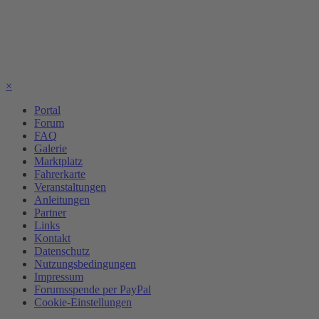
×
Portal
Forum
FAQ
Galerie
Marktplatz
Fahrerkarte
Veranstaltungen
Anleitungen
Partner
Links
Kontakt
Datenschutz
Nutzungsbedingungen
Impressum
Forumsspende per PayPal
Cookie-Einstellungen