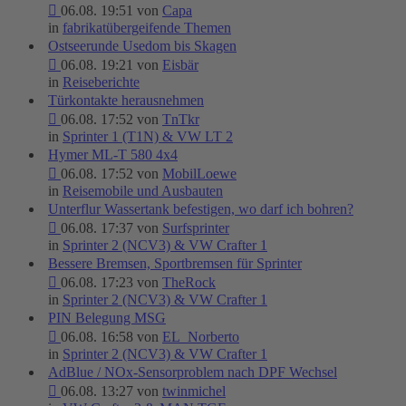
06.08. 19:51 von
Capa
in
fabrikatübergeifende Themen
Ostseerunde Usedom bis Skagen
06.08. 19:21 von
Eisbär
in
Reiseberichte
Türkontakte herausnehmen
06.08. 17:52 von
TnTkr
in
Sprinter 1 (T1N) & VW LT 2
Hymer ML-T 580 4x4
06.08. 17:52 von
MobilLoewe
in
Reisemobile und Ausbauten
Unterflur Wassertank befestigen, wo darf ich bohren?
06.08. 17:37 von
Surfsprinter
in
Sprinter 2 (NCV3) & VW Crafter 1
Bessere Bremsen, Sportbremsen für Sprinter
06.08. 17:23 von
TheRock
in
Sprinter 2 (NCV3) & VW Crafter 1
PIN Belegung MSG
06.08. 16:58 von
EL_Norberto
in
Sprinter 2 (NCV3) & VW Crafter 1
AdBlue / NOx-Sensorproblem nach DPF Wechsel
06.08. 13:27 von
twinmichel