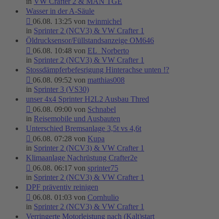
in
VW Crafter 2 & MAN TGE
Wasser in der A-Säule
06.08. 13:25 von
twinmichel
in
Sprinter 2 (NCV3) & VW Crafter 1
Öldrucksensor/Füllstandsanzeige OM646
06.08. 10:48 von
EL_Norberto
in
Sprinter 2 (NCV3) & VW Crafter 1
Stossdämpferbefesrigung Hinterachse unten !?
06.08. 09:52 von
matthias008
in
Sprinter 3 (VS30)
unser 4x4 Sprinter H2L2 Ausbau Thred
06.08. 09:00 von
Schnabel
in
Reisemobile und Ausbauten
Unterschied Bremsanlage 3,5t vs 4,6t
06.08. 07:28 von
Kupa
in
Sprinter 2 (NCV3) & VW Crafter 1
Klimaanlage Nachrüstung Crafter2e
06.08. 06:17 von
sprinter75
in
Sprinter 2 (NCV3) & VW Crafter 1
DPF präventiv reinigen
06.08. 01:03 von
Cornhulio
in
Sprinter 2 (NCV3) & VW Crafter 1
Verringerte Motorleistung nach (Kalt)start