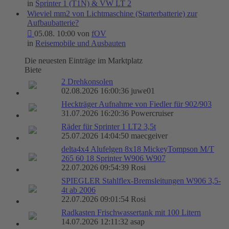
in
Sprinter 1 (T1N) & VW LT 2
Wieviel mm2 von Lichtmaschine (Starterbatterie) zur
Aufbaubatterie?
05.08. 10:00 von
fOV
in
Reisemobile und Ausbauten
Die neuesten Einträge im Marktplatz
Biete
2 Drehkonsolen
02.08.2026 16:00:36 juwe01
Heckträger Aufnahme von Fiedler für 902/903
31.07.2026 16:20:36 Powercruiser
Räder für Sprinter 1 LT2 3,5t
25.07.2026 14:04:50 maecgeiver
delta4x4 Alufelgen 8x18 MickeyTompson M/T
265 60 18 Sprinter W906 W907
22.07.2026 09:54:39 Rosi
SPIEGLER Stahlflex-Bremsleitungen W906 3,5-
4t ab 2006
22.07.2026 09:01:54 Rosi
Radkasten Frischwassertank mit 100 Litern
14.07.2026 12:11:32 asap