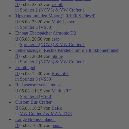
05.08. 23:52 von
v-dulli
in
Sprinter 2 (NCV3) & VW Crafter 1
Tips rund um den Motor (2,0 190PS Diesel)
05.08. 23:20 von
MobilLoewe
in
Sprinter 3 (VS30)
Einbau Eberspächer Airtronic D2
05.08. 20:56 von
asap
in
Sprinter 2 (NCV3) & VW Crafter 1
Fehleranzeige "Rechte Parkleuchte" die funktioniert aber
05.08. 20:04 von
hljube
in
Sprinter 2 (NCV3) & VW Crafter 1
Frontbügel
05.08. 12:30 von
Bossi567
in
Sprinter 3 (VS30)
Radarsensor verschmutzt
05.08. 11:19 von
MarkusRC
in
Sprinter 3 (VS30)
Custom Bus Crafter
05.08. 10:27 von
BeRo
in
VW Crafter 2 & MAN TGE
Länge Bremsschlauch
05.08. 10:20 von
pappa