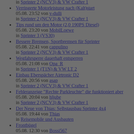
in
Sprinter 2 (NCV3) & VW Crafter 1
Verringerte Motorleistung nach (Kalt)start
05.08. 23:52 von
v-dulli
in
Sprinter 2 (NCV3) & VW Crafter 1
Tips rund um den Motor (2,0 190PS Diesel)
05.08. 23:20 von
MobilLoewe
in
Sprinter 3 (VS30)
Bessere Bremsen, Sportbremsen für Sprinter
05.08. 22:41 von
cappulino
in
Sprinter 2 (NCV3) & VW Crafter 1
Wegfahrsperre dauerhaft entsperren
05.08. 21:08 von
Opa_R
in
Sprinter 1 (T1N) & VW LT 2
Einbau Eberspächer Airtronic D2
05.08. 20:56 von
asap
in
Sprinter 2 (NCV3) & VW Crafter 1
Fehleranzeige "Rechte Parkleuchte" die funktioniert aber
05.08. 20:04 von
hljube
in
Sprinter 2 (NCV3) & VW Crafter 1
Der Neue von Thias: Selbstausbau Sprinter 4x4
05.08. 19:44 von
Thias
in
Reisemobile und Ausbauten
Frontbügel
05.08. 12:30 von
Bossi567