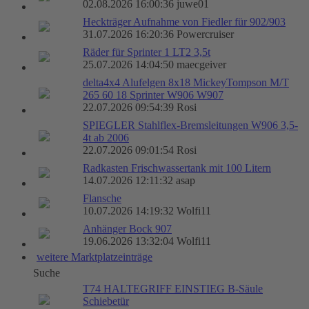
02.08.2026 16:00:36 juwe01
Heckträger Aufnahme von Fiedler für 902/903
31.07.2026 16:20:36 Powercruiser
Räder für Sprinter 1 LT2 3,5t
25.07.2026 14:04:50 maecgeiver
delta4x4 Alufelgen 8x18 MickeyTompson M/T
265 60 18 Sprinter W906 W907
22.07.2026 09:54:39 Rosi
SPIEGLER Stahlflex-Bremsleitungen W906 3,5-
4t ab 2006
22.07.2026 09:01:54 Rosi
Radkasten Frischwassertank mit 100 Litern
14.07.2026 12:11:32 asap
Flansche
10.07.2026 14:19:32 Wolfi11
Anhänger Bock 907
19.06.2026 13:32:04 Wolfi11
weitere Marktplatzeinträge
Suche
T74 HALTEGRIFF EINSTIEG B-Säule
Schiebetür