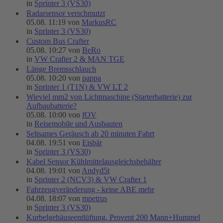
in
Sprinter 3 (VS30)
Radarsensor verschmutzt
05.08. 11:19 von
MarkusRC
in
Sprinter 3 (VS30)
Custom Bus Crafter
05.08. 10:27 von
BeRo
in
VW Crafter 2 & MAN TGE
Länge Bremsschlauch
05.08. 10:20 von
pappa
in
Sprinter 1 (T1N) & VW LT 2
Wieviel mm2 von Lichtmaschine (Starterbatterie) zur
Aufbaubatterie?
05.08. 10:00 von
fOV
in
Reisemobile und Ausbauten
Seltsames Geräusch ab 20 minuten Fahrt
04.08. 19:51 von
Eisbär
in
Sprinter 3 (VS30)
Kabel Sensor Kühlmittelausgleichsbehälter
04.08. 19:01 von
Andyd5t
in
Sprinter 2 (NCV3) & VW Crafter 1
Fahrzeugveränderung - keine ABE mehr
04.08. 18:07 von
mpetrus
in
Sprinter 3 (VS30)
Kurbelgehäuseentlüftung, Provent 200 Mann+Hummel