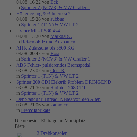
04.08. 16:22 von
Eck
in
Sprinter 2 (NCV3) & VW Crafter 1
Höherlegung 903 Interesse?
04.08. 15:26 von
subbus
in
Sprinter 1 (T1N) & VW LT 2
Hymer ML-T 580 4x4
04.08. 13:20 von
MarkusRC
in
Reisemobile und Ausbauten
AHK Zulassung bis 3500 KG
04.08. 09:47 von
Rosi
in
Sprinter 2 (NCV3) & VW Crafter 1
ABS Fehler- pulsierendes Bremspedal
03.08. 23:02 von
Opa_R
in
Sprinter 1 (T1N) & VW LT 2
Sprinter 208 CDI Elektrik Problem DRINGEND
03.08. 21:50 von
Sprinter_208 CDI
in
Sprinter 1 (T1N) & VW LT 2
Der Standuhr-Thread: Neues von den Alten
03.08. 21:06 von
kammler
in
Fremdfabrikate
Die neuesten Einträge im Marktplatz
Biete
2 Drehkonsolen