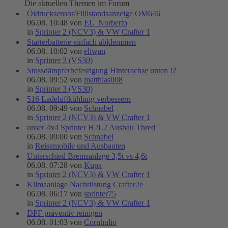
Die aktuellen Themen im Forum
Öldrucksensor/Füllstandsanzeige OM646
06.08. 10:48 von
EL_Norberto
in
Sprinter 2 (NCV3) & VW Crafter 1
Starterbatterie einfach abklemmen
06.08. 10:02 von
eliwan
in
Sprinter 3 (VS30)
Stossdämpferbefesrigung Hinterachse unten !?
06.08. 09:52 von
matthias008
in
Sprinter 3 (VS30)
516 Ladeluftkühlung verbessern
06.08. 09:49 von
Schnabel
in
Sprinter 2 (NCV3) & VW Crafter 1
unser 4x4 Sprinter H2L2 Ausbau Thred
06.08. 09:00 von
Schnabel
in
Reisemobile und Ausbauten
Unterschied Bremsanlage 3,5t vs 4,6t
06.08. 07:28 von
Kupa
in
Sprinter 2 (NCV3) & VW Crafter 1
Klimaanlage Nachrüstung Crafter2e
06.08. 06:17 von
sprinter75
in
Sprinter 2 (NCV3) & VW Crafter 1
DPF präventiv reinigen
06.08. 01:03 von
Cornhulio