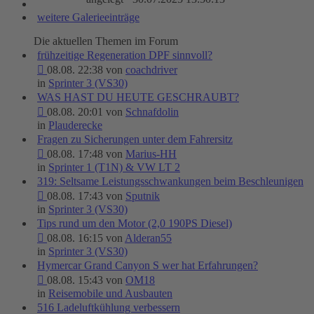
weitere Galerieeinträge
Die aktuellen Themen im Forum
frühzeitige Regeneration DPF sinnvoll?
08.08. 22:38 von
coachdriver
in
Sprinter 3 (VS30)
WAS HAST DU HEUTE GESCHRAUBT?
08.08. 20:01 von
Schnafdolin
in
Plauderecke
Fragen zu Sicherungen unter dem Fahrersitz
08.08. 17:48 von
Marius-HH
in
Sprinter 1 (T1N) & VW LT 2
319: Seltsame Leistungsschwankungen beim Beschleunigen
08.08. 17:43 von
Sputnik
in
Sprinter 3 (VS30)
Tips rund um den Motor (2,0 190PS Diesel)
08.08. 16:15 von
Alderan55
in
Sprinter 3 (VS30)
Hymercar Grand Canyon S wer hat Erfahrungen?
08.08. 15:43 von
OM18
in
Reisemobile und Ausbauten
516 Ladeluftkühlung verbessern