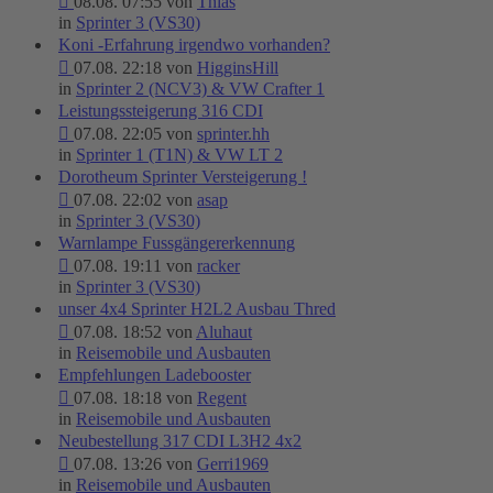
08.08. 07:55 von
Thias
in
Sprinter 3 (VS30)
Koni -Erfahrung irgendwo vorhanden?
07.08. 22:18 von
HigginsHill
in
Sprinter 2 (NCV3) & VW Crafter 1
Leistungssteigerung 316 CDI
07.08. 22:05 von
sprinter.hh
in
Sprinter 1 (T1N) & VW LT 2
Dorotheum Sprinter Versteigerung !
07.08. 22:02 von
asap
in
Sprinter 3 (VS30)
Warnlampe Fussgängererkennung
07.08. 19:11 von
racker
in
Sprinter 3 (VS30)
unser 4x4 Sprinter H2L2 Ausbau Thred
07.08. 18:52 von
Aluhaut
in
Reisemobile und Ausbauten
Empfehlungen Ladebooster
07.08. 18:18 von
Regent
in
Reisemobile und Ausbauten
Neubestellung 317 CDI L3H2 4x2
07.08. 13:26 von
Gerri1969
in
Reisemobile und Ausbauten