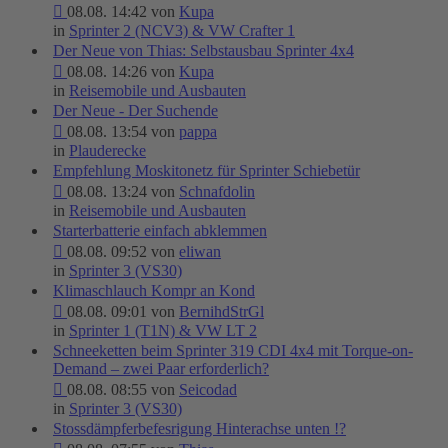
08.08. 14:42 von
Kupa
in
Sprinter 2 (NCV3) & VW Crafter 1
Der Neue von Thias: Selbstausbau Sprinter 4x4
08.08. 14:26 von
Kupa
in
Reisemobile und Ausbauten
Der Neue - Der Suchende
08.08. 13:54 von
pappa
in
Plauderecke
Empfehlung Moskitonetz für Sprinter Schiebetür
08.08. 13:24 von
Schnafdolin
in
Reisemobile und Ausbauten
Starterbatterie einfach abklemmen
08.08. 09:52 von
eliwan
in
Sprinter 3 (VS30)
Klimaschlauch Kompr an Kond
08.08. 09:01 von
BernihdStrGl
in
Sprinter 1 (T1N) & VW LT 2
Schneeketten beim Sprinter 319 CDI 4x4 mit Torque-on-
Demand – zwei Paar erforderlich?
08.08. 08:55 von
Seicodad
in
Sprinter 3 (VS30)
Stossdämpferbefesrigung Hinterachse unten !?