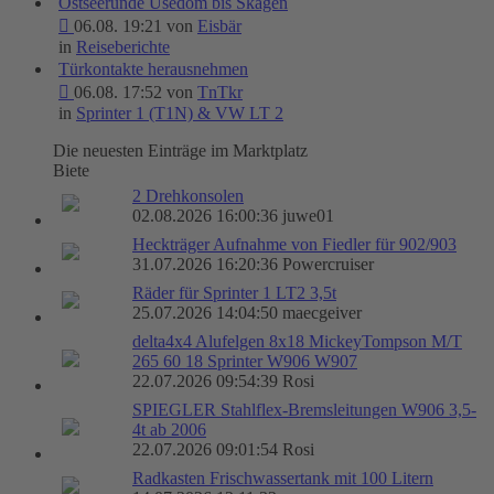
Ostseerunde Usedom bis Skagen
06.08. 19:21 von
Eisbär
in
Reiseberichte
Türkontakte herausnehmen
06.08. 17:52 von
TnTkr
in
Sprinter 1 (T1N) & VW LT 2
Die neuesten Einträge im Marktplatz
Biete
2 Drehkonsolen
02.08.2026 16:00:36 juwe01
Heckträger Aufnahme von Fiedler für 902/903
31.07.2026 16:20:36 Powercruiser
Räder für Sprinter 1 LT2 3,5t
25.07.2026 14:04:50 maecgeiver
delta4x4 Alufelgen 8x18 MickeyTompson M/T
265 60 18 Sprinter W906 W907
22.07.2026 09:54:39 Rosi
SPIEGLER Stahlflex-Bremsleitungen W906 3,5-
4t ab 2006
22.07.2026 09:01:54 Rosi
Radkasten Frischwassertank mit 100 Litern