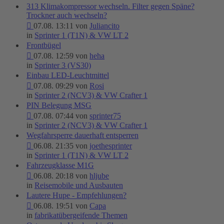
313 Klimakompressor wechseln. Filter gegen Späne?
Trockner auch wechseln?
07.08. 13:11 von
Juliancito
in
Sprinter 1 (T1N) & VW LT 2
Frontbügel
07.08. 12:59 von
heha
in
Sprinter 3 (VS30)
Einbau LED-Leuchtmittel
07.08. 09:29 von
Rosi
in
Sprinter 2 (NCV3) & VW Crafter 1
PIN Belegung MSG
07.08. 07:44 von
sprinter75
in
Sprinter 2 (NCV3) & VW Crafter 1
Wegfahrsperre dauerhaft entsperren
06.08. 21:35 von
joethesprinter
in
Sprinter 1 (T1N) & VW LT 2
Fahrzeugklasse M1G
06.08. 20:18 von
hljube
in
Reisemobile und Ausbauten
Lautere Hupe - Empfehlungen?
06.08. 19:51 von
Capa
in
fabrikatübergeifende Themen