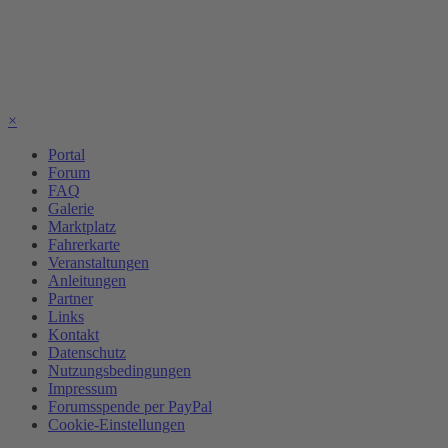
×
Portal
Forum
FAQ
Galerie
Marktplatz
Fahrerkarte
Veranstaltungen
Anleitungen
Partner
Links
Kontakt
Datenschutz
Nutzungsbedingungen
Impressum
Forumsspende per PayPal
Cookie-Einstellungen