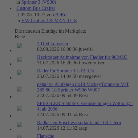
in
Sprinter 3 (VS30)
Custom Bus Crafter
05.08. 10:27 von
BeRo
in
VW Crafter 2 & MAN TGE
Die neuesten Einträge im Marktplatz
Biete
2 Drehkonsolen
02.08.2026 16:00:36 juwe01
Heckträger Aufnahme von Fiedler für 902/903
31.07.2026 16:20:36 Powercruiser
Räder für Sprinter 1 LT2 3,5t
25.07.2026 14:04:50 maecgeiver
delta4x4 Alufelgen 8x18 MickeyTompson M/T
265 60 18 Sprinter W906 W907
22.07.2026 09:54:39 Rosi
SPIEGLER Stahlflex-Bremsleitungen W906 3,5-
4t ab 2006
22.07.2026 09:01:54 Rosi
Radkasten Frischwassertank mit 100 Litern
14.07.2026 12:11:32 asap
Flansche