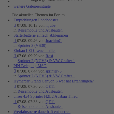
weitere Galerieeinträge
Die aktuellen Themen im Forum
Empfehlungen Ladebooster
07.08. 10:13 von
hljube
in
Reisemobile und Ausbauten
Starterbatterie einfach abklemmen
07.08. 09:46 von
JoachimG
in
Sprinter 3 (VS30)
Einbau LED-Leuchtmittel
07.08. 09:29 von
Rosi
in
Sprinter 2 (NCV3) & VW Crafter 1
PIN Belegung MSG
07.08. 07:44 von
sprinter75
in
Sprinter 2 (NCV3) & VW Crafter 1
Hymercar Grand Canyon S wer hat Erfahrungen?
07.08. 07:36 von
QE11
in
Reisemobile und Ausbauten
unser 4x4 Sprinter H2L2 Ausbau Thred
07.08. 07:33 von
QE11
in
Reisemobile und Ausbauten
Wegfahrsperre dauerhaft entsperren