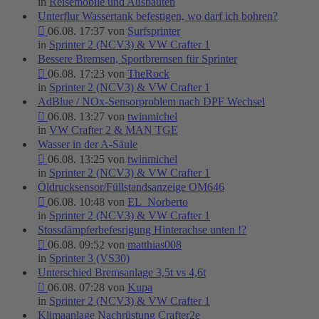
in
Reisemobile und Ausbauten
Unterflur Wassertank befestigen, wo darf ich bohren?
06.08. 17:37 von
Surfsprinter
in
Sprinter 2 (NCV3) & VW Crafter 1
Bessere Bremsen, Sportbremsen für Sprinter
06.08. 17:23 von
TheRock
in
Sprinter 2 (NCV3) & VW Crafter 1
AdBlue / NOx-Sensorproblem nach DPF Wechsel
06.08. 13:27 von
twinmichel
in
VW Crafter 2 & MAN TGE
Wasser in der A-Säule
06.08. 13:25 von
twinmichel
in
Sprinter 2 (NCV3) & VW Crafter 1
Öldrucksensor/Füllstandsanzeige OM646
06.08. 10:48 von
EL_Norberto
in
Sprinter 2 (NCV3) & VW Crafter 1
Stossdämpferbefesrigung Hinterachse unten !?
06.08. 09:52 von
matthias008
in
Sprinter 3 (VS30)
Unterschied Bremsanlage 3,5t vs 4,6t
06.08. 07:28 von
Kupa
in
Sprinter 2 (NCV3) & VW Crafter 1
Klimaanlage Nachrüstung Crafter2e