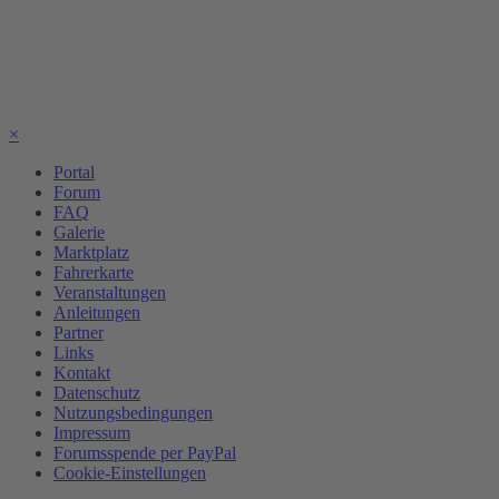
×
Portal
Forum
FAQ
Galerie
Marktplatz
Fahrerkarte
Veranstaltungen
Anleitungen
Partner
Links
Kontakt
Datenschutz
Nutzungsbedingungen
Impressum
Forumsspende per PayPal
Cookie-Einstellungen