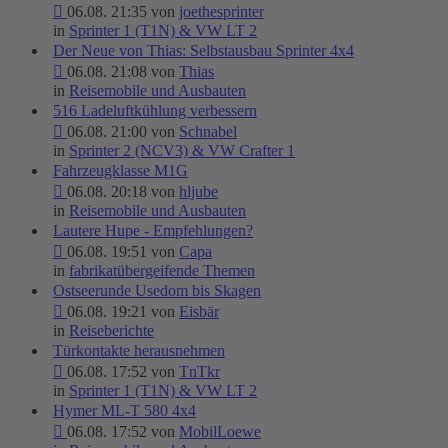
06.08. 21:35 von
joethesprinter
in
Sprinter 1 (T1N) & VW LT 2
Der Neue von Thias: Selbstausbau Sprinter 4x4
06.08. 21:08 von
Thias
in
Reisemobile und Ausbauten
516 Ladeluftkühlung verbessern
06.08. 21:00 von
Schnabel
in
Sprinter 2 (NCV3) & VW Crafter 1
Fahrzeugklasse M1G
06.08. 20:18 von
hljube
in
Reisemobile und Ausbauten
Lautere Hupe - Empfehlungen?
06.08. 19:51 von
Capa
in
fabrikatübergeifende Themen
Ostseerunde Usedom bis Skagen
06.08. 19:21 von
Eisbär
in
Reiseberichte
Türkontakte herausnehmen
06.08. 17:52 von
TnTkr
in
Sprinter 1 (T1N) & VW LT 2
Hymer ML-T 580 4x4
06.08. 17:52 von
MobilLoewe