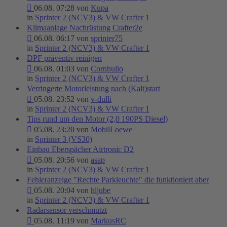
06.08. 07:28 von
Kupa
in
Sprinter 2 (NCV3) & VW Crafter 1
Klimaanlage Nachrüstung Crafter2e
06.08. 06:17 von
sprinter75
in
Sprinter 2 (NCV3) & VW Crafter 1
DPF präventiv reinigen
06.08. 01:03 von
Cornhulio
in
Sprinter 2 (NCV3) & VW Crafter 1
Verringerte Motorleistung nach (Kalt)start
05.08. 23:52 von
v-dulli
in
Sprinter 2 (NCV3) & VW Crafter 1
Tips rund um den Motor (2,0 190PS Diesel)
05.08. 23:20 von
MobilLoewe
in
Sprinter 3 (VS30)
Einbau Eberspächer Airtronic D2
05.08. 20:56 von
asap
in
Sprinter 2 (NCV3) & VW Crafter 1
Fehleranzeige "Rechte Parkleuchte" die funktioniert aber
05.08. 20:04 von
hljube
in
Sprinter 2 (NCV3) & VW Crafter 1
Radarsensor verschmutzt
05.08. 11:19 von
MarkusRC