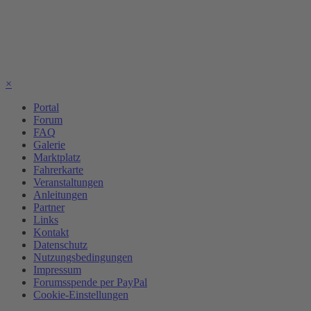
×
Portal
Forum
FAQ
Galerie
Marktplatz
Fahrerkarte
Veranstaltungen
Anleitungen
Partner
Links
Kontakt
Datenschutz
Nutzungsbedingungen
Impressum
Forumsspende per PayPal
Cookie-Einstellungen