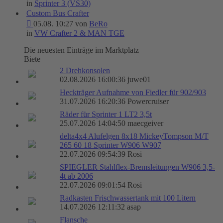
in
Sprinter 3 (VS30)
Custom Bus Crafter
05.08. 10:27 von
BeRo
in
VW Crafter 2 & MAN TGE
Die neuesten Einträge im Marktplatz
Biete
2 Drehkonsolen
02.08.2026 16:00:36 juwe01
Heckträger Aufnahme von Fiedler für 902/903
31.07.2026 16:20:36 Powercruiser
Räder für Sprinter 1 LT2 3,5t
25.07.2026 14:04:50 maecgeiver
delta4x4 Alufelgen 8x18 MickeyTompson M/T
265 60 18 Sprinter W906 W907
22.07.2026 09:54:39 Rosi
SPIEGLER Stahlflex-Bremsleitungen W906 3,5-
4t ab 2006
22.07.2026 09:01:54 Rosi
Radkasten Frischwassertank mit 100 Litern
14.07.2026 12:11:32 asap
Flansche