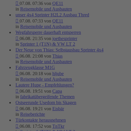
07.08. 07:36 von
QE11
in
Reisemobile und Ausbauten
unser 4x4 Sprinter H2L2 Ausbau Thred
07.08. 07:33 von
QE11
in
Reisemobile und Ausbauten
Wegfahrsperre dauerhaft entsperren
06.08. 21:35 von
joethesprinter
in
Sprinter 1 (T1N) & VW LT 2
Der Neue von Thias: Selbstausbau Sprinter 4x4
06.08. 21:08 von
Thias
in
Reisemobile und Ausbauten
Fahrzeugklasse M1G
06.08. 20:18 von
hljube
in
Reisemobile und Ausbauten
Lautere Hupe - Empfehlungen?
06.08. 19:51 von
Capa
in
fabrikatübergeifende Themen
Ostseerunde Usedom bis Skagen
06.08. 19:21 von
Eisbär
in
Reiseberichte
Türkontakte herausnehmen
06.08. 17:52 von
TnTkr