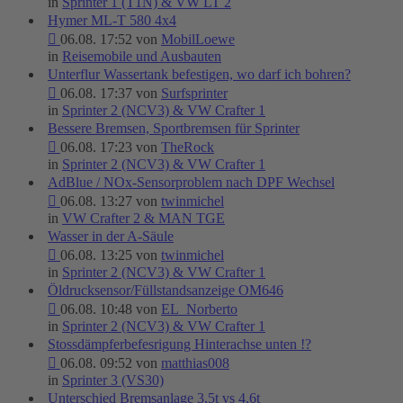
in
Sprinter 1 (T1N) & VW LT 2
Hymer ML-T 580 4x4
06.08. 17:52 von
MobilLoewe
in
Reisemobile und Ausbauten
Unterflur Wassertank befestigen, wo darf ich bohren?
06.08. 17:37 von
Surfsprinter
in
Sprinter 2 (NCV3) & VW Crafter 1
Bessere Bremsen, Sportbremsen für Sprinter
06.08. 17:23 von
TheRock
in
Sprinter 2 (NCV3) & VW Crafter 1
AdBlue / NOx-Sensorproblem nach DPF Wechsel
06.08. 13:27 von
twinmichel
in
VW Crafter 2 & MAN TGE
Wasser in der A-Säule
06.08. 13:25 von
twinmichel
in
Sprinter 2 (NCV3) & VW Crafter 1
Öldrucksensor/Füllstandsanzeige OM646
06.08. 10:48 von
EL_Norberto
in
Sprinter 2 (NCV3) & VW Crafter 1
Stossdämpferbefesrigung Hinterachse unten !?
06.08. 09:52 von
matthias008
in
Sprinter 3 (VS30)
Unterschied Bremsanlage 3,5t vs 4,6t