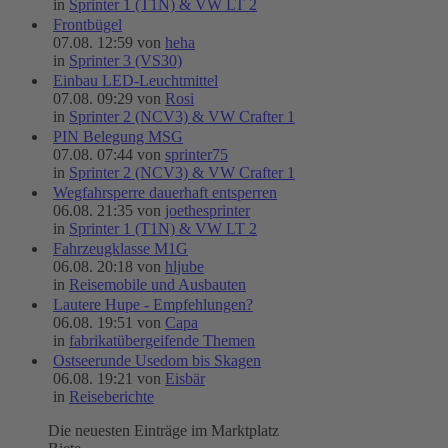
in
Sprinter 1 (T1N) & VW LT 2
Frontbügel
07.08. 12:59 von
heha
in
Sprinter 3 (VS30)
Einbau LED-Leuchtmittel
07.08. 09:29 von
Rosi
in
Sprinter 2 (NCV3) & VW Crafter 1
PIN Belegung MSG
07.08. 07:44 von
sprinter75
in
Sprinter 2 (NCV3) & VW Crafter 1
Wegfahrsperre dauerhaft entsperren
06.08. 21:35 von
joethesprinter
in
Sprinter 1 (T1N) & VW LT 2
Fahrzeugklasse M1G
06.08. 20:18 von
hljube
in
Reisemobile und Ausbauten
Lautere Hupe - Empfehlungen?
06.08. 19:51 von
Capa
in
fabrikatübergeifende Themen
Ostseerunde Usedom bis Skagen
06.08. 19:21 von
Eisbär
in
Reiseberichte
Die neuesten Einträge im Marktplatz