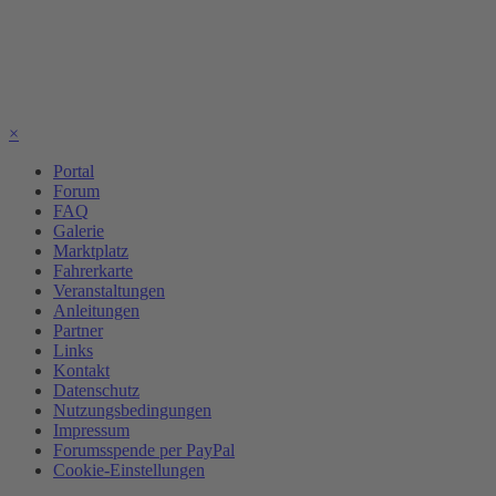
×
Portal
Forum
FAQ
Galerie
Marktplatz
Fahrerkarte
Veranstaltungen
Anleitungen
Partner
Links
Kontakt
Datenschutz
Nutzungsbedingungen
Impressum
Forumsspende per PayPal
Cookie-Einstellungen