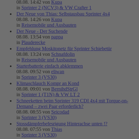
08.08. 14:42 von
Kupa
in
Sprinter 2 (NCV3) & VW Crafter 1
Der Neue von Thias: Selbstausbau Sprinter 4x4
08.08. 14:26 von
Kupa
in
Reisemobile und Ausbauten
Der Neue - Der Suchende
08.08. 13:54 von
pappa
in
Plauderecke
Empfehlung Moskitonetz für Sprinter Schiebetür
08.08. 13:24 von
Schnafdolin
in
Reisemobile und Ausbauten
Starterbatterie einfach abklemmen
08.08. 09:52 von
eliwan
in
Sprinter 3 (VS30)
Klimaschlauch Kompr an Kond
08.08. 09:01 von
BernihdStrGl
in
Sprinter 1 (T1N) & VW LT 2
Schneeketten beim Sprinter 319 CDI 4x4 mit Torque-on-
Demand – zwei Paar erforderlich?
08.08. 08:55 von
Seicodad
in
Sprinter 3 (VS30)
Stossdämpferbefesrigung Hinterachse unten !?
08.08. 07:55 von
Thias
in
Sprinter 3 (VS30)