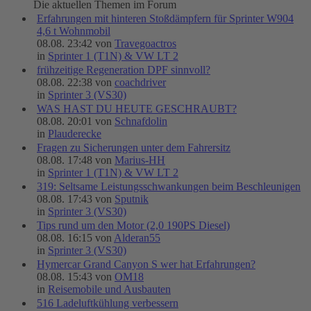
Die aktuellen Themen im Forum
Erfahrungen mit hinteren Stoßdämpfern für Sprinter W904
4,6 t Wohnmobil
08.08. 23:42 von
Travegoactros
in
Sprinter 1 (T1N) & VW LT 2
frühzeitige Regeneration DPF sinnvoll?
08.08. 22:38 von
coachdriver
in
Sprinter 3 (VS30)
WAS HAST DU HEUTE GESCHRAUBT?
08.08. 20:01 von
Schnafdolin
in
Plauderecke
Fragen zu Sicherungen unter dem Fahrersitz
08.08. 17:48 von
Marius-HH
in
Sprinter 1 (T1N) & VW LT 2
319: Seltsame Leistungsschwankungen beim Beschleunigen
08.08. 17:43 von
Sputnik
in
Sprinter 3 (VS30)
Tips rund um den Motor (2,0 190PS Diesel)
08.08. 16:15 von
Alderan55
in
Sprinter 3 (VS30)
Hymercar Grand Canyon S wer hat Erfahrungen?
08.08. 15:43 von
OM18
in
Reisemobile und Ausbauten
516 Ladeluftkühlung verbessern