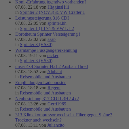
Koni -Erfahrung irgendwo vorhanden?
07.08. 22:18 von
HigginsHill
in
Sprinter 2 (NCV3) & VW Crafter 1
Leistungssteigerung 316 CDI
07.08. 22:05 von
sprinter.hh
in
Sprinter 1 (T1N) & VW LT 2
Dorotheum Sprinter Versteigerung !
07.08. 22:02 von
asap
in
Sprinter 3 (VS30)
Warnlampe Fussgängererkennung
07.08. 19:11 von
racker
in
Sprinter 3 (VS30)
unser 4x4 Sprinter H2L2 Ausbau Thred
07.08. 18:52 von
Aluhaut
in
Reisemobile und Ausbauten
Empfehlungen Ladebooster
07.08. 18:18 von
Regent
in
Reisemobile und Ausbauten
Neubestellung 317 CDI L3H2 4x2
07.08. 13:26 von
Gerri1969
in
Reisemobile und Ausbauten
313 Klimakompressor wechseln. Filter gegen Späne?
Trockner auch wechseln?
07.08. 13:11 von
Juliancito