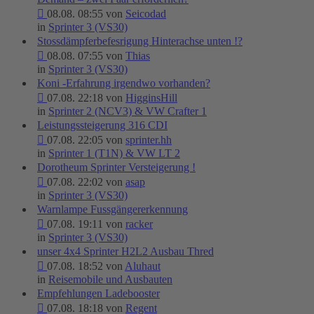
08.08. 08:55 von
Seicodad
in
Sprinter 3 (VS30)
Stossdämpferbefesrigung Hinterachse unten !?
08.08. 07:55 von
Thias
in
Sprinter 3 (VS30)
Koni -Erfahrung irgendwo vorhanden?
07.08. 22:18 von
HigginsHill
in
Sprinter 2 (NCV3) & VW Crafter 1
Leistungssteigerung 316 CDI
07.08. 22:05 von
sprinter.hh
in
Sprinter 1 (T1N) & VW LT 2
Dorotheum Sprinter Versteigerung !
07.08. 22:02 von
asap
in
Sprinter 3 (VS30)
Warnlampe Fussgängererkennung
07.08. 19:11 von
racker
in
Sprinter 3 (VS30)
unser 4x4 Sprinter H2L2 Ausbau Thred
07.08. 18:52 von
Aluhaut
in
Reisemobile und Ausbauten
Empfehlungen Ladebooster
07.08. 18:18 von
Regent