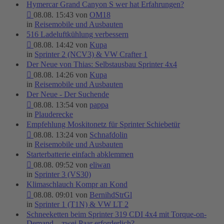
Hymercar Grand Canyon S wer hat Erfahrungen?
08.08. 15:43 von
OM18
in
Reisemobile und Ausbauten
516 Ladeluftkühlung verbessern
08.08. 14:42 von
Kupa
in
Sprinter 2 (NCV3) & VW Crafter 1
Der Neue von Thias: Selbstausbau Sprinter 4x4
08.08. 14:26 von
Kupa
in
Reisemobile und Ausbauten
Der Neue - Der Suchende
08.08. 13:54 von
pappa
in
Plauderecke
Empfehlung Moskitonetz für Sprinter Schiebetür
08.08. 13:24 von
Schnafdolin
in
Reisemobile und Ausbauten
Starterbatterie einfach abklemmen
08.08. 09:52 von
eliwan
in
Sprinter 3 (VS30)
Klimaschlauch Kompr an Kond
08.08. 09:01 von
BernihdStrGl
in
Sprinter 1 (T1N) & VW LT 2
Schneeketten beim Sprinter 319 CDI 4x4 mit Torque-on-
Demand – zwei Paar erforderlich?