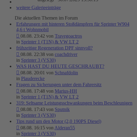
weitere Galerieeinträge
Die aktuellen Themen im Forum
Erfahrungen mit hinteren Stoßdämpfern für Sprinter W904
4,6 t Wohnmobil
08.08. 23:42 von
Travegoactros
in
Sprinter 1 (T1N) & VW LT 2
frühzeitige Regeneration DPF sinnvoll?
08.08. 22:38 von
coachdriver
in
Sprinter 3 (VS30)
WAS HAST DU HEUTE GESCHRAUBT?
08.08. 20:01 von
Schnafdolin
in
Plauderecke
Fragen zu Sicherungen unter dem Fahrersitz
08.08. 17:48 von
Marius-HH
in
Sprinter 1 (T1N) & VW LT 2
319: Seltsame Leistungsschwankungen beim Beschleunigen
08.08. 17:43 von
Sputnik
in
Sprinter 3 (VS30)
Tips rund um den Motor (2,0 190PS Diesel)
08.08. 16:15 von
Alderan55
in
Sprinter 3 (VS30)