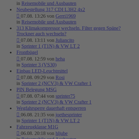
in
Reisemobile und Ausbauten
Neubestellung 317 CDI L3H2 4x2
07.08. 13:26 von
Gerri1969
in
Reisemobile und Ausbauten
313 Klimakompressor wechseln. Filter gegen Späne?
Trockner auch wechseln?
07.08. 13:11 von
Juliancito
in
Sprinter 1 (T1N) & VW LT 2
Frontbügel
07.08. 12:59 von
heha
in
Sprinter 3 (VS30)
Einbau LED-Leuchtmittel
07.08. 09:29 von
Rosi
in
Sprinter 2 (NCV3) & VW Crafter 1
PIN Belegung MSG
07.08. 07:44 von
sprinter75
in
Sprinter 2 (NCV3) & VW Crafter 1
Wegfahrsperre dauerhaft entsperren
06.08. 21:35 von
joethesprinter
in
Sprinter 1 (T1N) & VW LT 2
Fahrzeugklasse M1G
06.08. 20:18 von
hljube