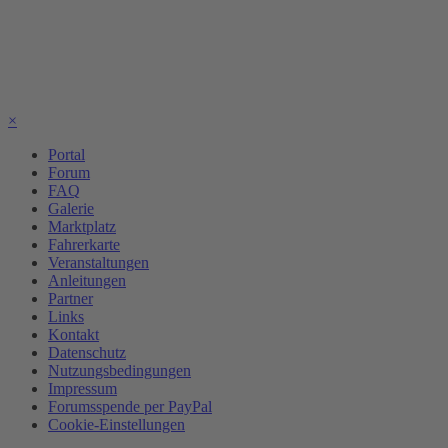
×
Portal
Forum
FAQ
Galerie
Marktplatz
Fahrerkarte
Veranstaltungen
Anleitungen
Partner
Links
Kontakt
Datenschutz
Nutzungsbedingungen
Impressum
Forumsspende per PayPal
Cookie-Einstellungen