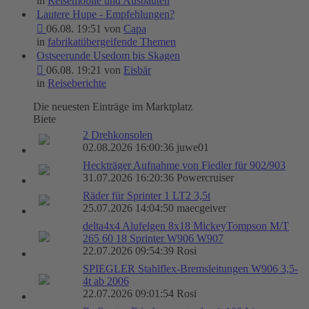
in
Reisemobile und Ausbauten
Lautere Hupe - Empfehlungen?
06.08. 19:51 von
Capa
in
fabrikatübergeifende Themen
Ostseerunde Usedom bis Skagen
06.08. 19:21 von
Eisbär
in
Reiseberichte
Die neuesten Einträge im Marktplatz
Biete
2 Drehkonsolen
02.08.2026 16:00:36 juwe01
Heckträger Aufnahme von Fiedler für 902/903
31.07.2026 16:20:36 Powercruiser
Räder für Sprinter 1 LT2 3,5t
25.07.2026 14:04:50 maecgeiver
delta4x4 Alufelgen 8x18 MickeyTompson M/T
265 60 18 Sprinter W906 W907
22.07.2026 09:54:39 Rosi
SPIEGLER Stahlflex-Bremsleitungen W906 3,5-
4t ab 2006
22.07.2026 09:01:54 Rosi