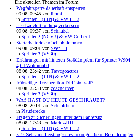
Die aktuellen Themen im Forum
Wegfahrsperre dauerhaft entsperren
09.08. 09:45 von
limmi
in
Sprinter 1 (T1N) & VW LT 2
516 Ladeluftkühlung verbessern
09.08. 09:37 von
Schnabel
in
Sprinter 2 (NCV3) & VW Crafter 1
Starterbatterie einfach abklemmen
09.08. 09:01 von
Sven111
in
Sprinter 3 (VS30)
Erfahrungen mit hinteren Stoßdämpfern für Sprinter W904
4,6 t Wohnmobil
08.08. 23:42 von
Travegoactros
in
Sprinter 1 (T1N) & VW LT 2
frühzeitige Regeneration DPF sinnvoll?
08.08. 22:38 von
coachdriver
in
Sprinter 3 (VS30)
WAS HAST DU HEUTE GESCHRAUBT?
08.08. 20:01 von
Schnafdolin
in
Plauderecke
Fragen zu Sicherungen unter dem Fahrersitz
08.08. 17:48 von
Marius-HH
in
Sprinter 1 (T1N) & VW LT 2
319: Seltsame Leistungsschwankungen beim Beschleunigen