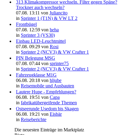
313 Klimakompressor wechseln. Filter gegen Späne?
Trockner auch wechseln?
07.08. 13:11 von
Juliancito
in
Sprinter 1 (T1N) & VW LT 2
Frontbügel
07.08. 12:59 von
heha
in
Sprinter 3 (VS30)
Einbau LED-Leuchtmittel
07.08. 09:29 von
Rosi
in
Sprinter 2 (NCV3) & VW Crafter 1
PIN Belegung MSG
07.08. 07:44 von
sprinter75
in
Sprinter 2 (NCV3) & VW Crafter 1
Fahrzeugklasse M1G
06.08. 20:18 von
hljube
in
Reisemobile und Ausbauten
Lautere Hupe - Empfehlungen?
06.08. 19:51 von
Capa
in
fabrikatübergeifende Themen
Ostseerunde Usedom bis Skagen
06.08. 19:21 von
Eisbär
in
Reiseberichte
Die neuesten Einträge im Marktplatz