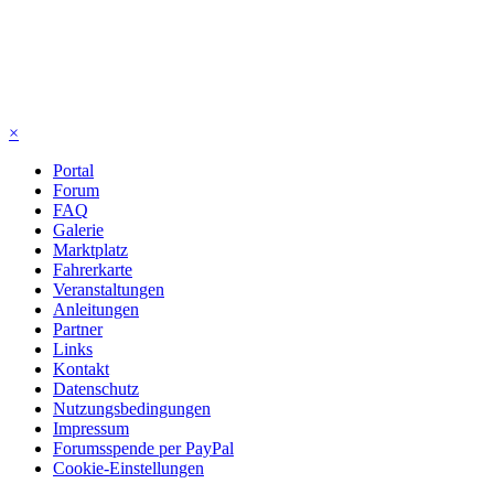
×
Portal
Forum
FAQ
Galerie
Marktplatz
Fahrerkarte
Veranstaltungen
Anleitungen
Partner
Links
Kontakt
Datenschutz
Nutzungsbedingungen
Impressum
Forumsspende per PayPal
Cookie-Einstellungen