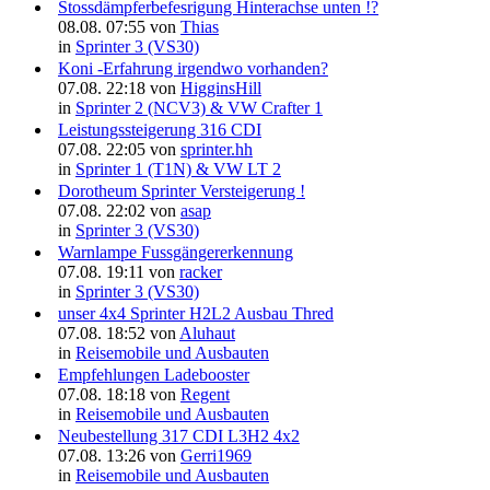
Stossdämpferbefesrigung Hinterachse unten !?
08.08. 07:55 von
Thias
in
Sprinter 3 (VS30)
Koni -Erfahrung irgendwo vorhanden?
07.08. 22:18 von
HigginsHill
in
Sprinter 2 (NCV3) & VW Crafter 1
Leistungssteigerung 316 CDI
07.08. 22:05 von
sprinter.hh
in
Sprinter 1 (T1N) & VW LT 2
Dorotheum Sprinter Versteigerung !
07.08. 22:02 von
asap
in
Sprinter 3 (VS30)
Warnlampe Fussgängererkennung
07.08. 19:11 von
racker
in
Sprinter 3 (VS30)
unser 4x4 Sprinter H2L2 Ausbau Thred
07.08. 18:52 von
Aluhaut
in
Reisemobile und Ausbauten
Empfehlungen Ladebooster
07.08. 18:18 von
Regent
in
Reisemobile und Ausbauten
Neubestellung 317 CDI L3H2 4x2
07.08. 13:26 von
Gerri1969
in
Reisemobile und Ausbauten