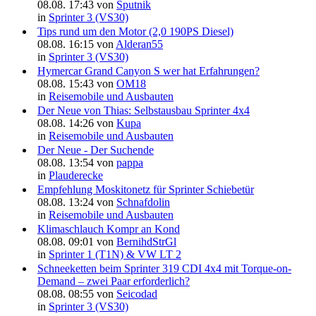
08.08. 17:43 von
Sputnik
in
Sprinter 3 (VS30)
Tips rund um den Motor (2,0 190PS Diesel)
08.08. 16:15 von
Alderan55
in
Sprinter 3 (VS30)
Hymercar Grand Canyon S wer hat Erfahrungen?
08.08. 15:43 von
OM18
in
Reisemobile und Ausbauten
Der Neue von Thias: Selbstausbau Sprinter 4x4
08.08. 14:26 von
Kupa
in
Reisemobile und Ausbauten
Der Neue - Der Suchende
08.08. 13:54 von
pappa
in
Plauderecke
Empfehlung Moskitonetz für Sprinter Schiebetür
08.08. 13:24 von
Schnafdolin
in
Reisemobile und Ausbauten
Klimaschlauch Kompr an Kond
08.08. 09:01 von
BernihdStrGl
in
Sprinter 1 (T1N) & VW LT 2
Schneeketten beim Sprinter 319 CDI 4x4 mit Torque-on-
Demand – zwei Paar erforderlich?
08.08. 08:55 von
Seicodad
in
Sprinter 3 (VS30)