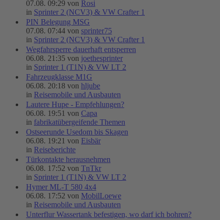
07.08. 09:29 von
Rosi
in
Sprinter 2 (NCV3) & VW Crafter 1
PIN Belegung MSG
07.08. 07:44 von
sprinter75
in
Sprinter 2 (NCV3) & VW Crafter 1
Wegfahrsperre dauerhaft entsperren
06.08. 21:35 von
joethesprinter
in
Sprinter 1 (T1N) & VW LT 2
Fahrzeugklasse M1G
06.08. 20:18 von
hljube
in
Reisemobile und Ausbauten
Lautere Hupe - Empfehlungen?
06.08. 19:51 von
Capa
in
fabrikatübergeifende Themen
Ostseerunde Usedom bis Skagen
06.08. 19:21 von
Eisbär
in
Reiseberichte
Türkontakte herausnehmen
06.08. 17:52 von
TnTkr
in
Sprinter 1 (T1N) & VW LT 2
Hymer ML-T 580 4x4
06.08. 17:52 von
MobilLoewe
in
Reisemobile und Ausbauten
Unterflur Wassertank befestigen, wo darf ich bohren?