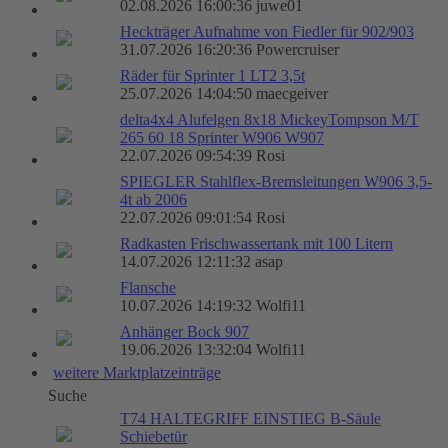
02.08.2026 16:00:36 juwe01
Heckträger Aufnahme von Fiedler für 902/903
31.07.2026 16:20:36 Powercruiser
Räder für Sprinter 1 LT2 3,5t
25.07.2026 14:04:50 maecgeiver
delta4x4 Alufelgen 8x18 MickeyTompson M/T
265 60 18 Sprinter W906 W907
22.07.2026 09:54:39 Rosi
SPIEGLER Stahlflex-Bremsleitungen W906 3,5-
4t ab 2006
22.07.2026 09:01:54 Rosi
Radkasten Frischwassertank mit 100 Litern
14.07.2026 12:11:32 asap
Flansche
10.07.2026 14:19:32 Wolfi11
Anhänger Bock 907
19.06.2026 13:32:04 Wolfi11
weitere Marktplatzeinträge
Suche
T74 HALTEGRIFF EINSTIEG B-Säule
Schiebetür