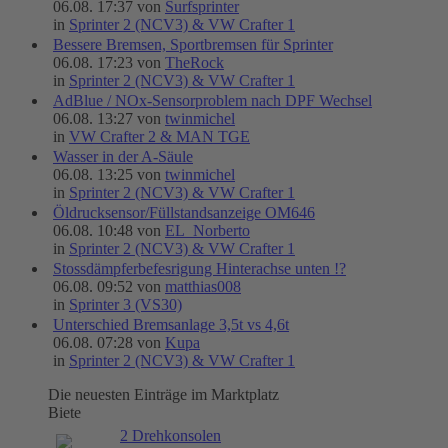
06.08. 17:37 von
Surfsprinter
in
Sprinter 2 (NCV3) & VW Crafter 1
Bessere Bremsen, Sportbremsen für Sprinter
06.08. 17:23 von
TheRock
in
Sprinter 2 (NCV3) & VW Crafter 1
AdBlue / NOx-Sensorproblem nach DPF Wechsel
06.08. 13:27 von
twinmichel
in
VW Crafter 2 & MAN TGE
Wasser in der A-Säule
06.08. 13:25 von
twinmichel
in
Sprinter 2 (NCV3) & VW Crafter 1
Öldrucksensor/Füllstandsanzeige OM646
06.08. 10:48 von
EL_Norberto
in
Sprinter 2 (NCV3) & VW Crafter 1
Stossdämpferbefesrigung Hinterachse unten !?
06.08. 09:52 von
matthias008
in
Sprinter 3 (VS30)
Unterschied Bremsanlage 3,5t vs 4,6t
06.08. 07:28 von
Kupa
in
Sprinter 2 (NCV3) & VW Crafter 1
Die neuesten Einträge im Marktplatz
Biete
2 Drehkonsolen