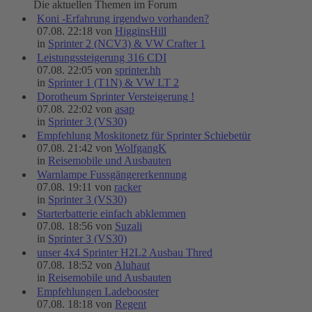
Die aktuellen Themen im Forum
Koni -Erfahrung irgendwo vorhanden?
07.08. 22:18 von
HigginsHill
in
Sprinter 2 (NCV3) & VW Crafter 1
Leistungssteigerung 316 CDI
07.08. 22:05 von
sprinter.hh
in
Sprinter 1 (T1N) & VW LT 2
Dorotheum Sprinter Versteigerung !
07.08. 22:02 von
asap
in
Sprinter 3 (VS30)
Empfehlung Moskitonetz für Sprinter Schiebetür
07.08. 21:42 von
WolfgangK
in
Reisemobile und Ausbauten
Warnlampe Fussgängererkennung
07.08. 19:11 von
racker
in
Sprinter 3 (VS30)
Starterbatterie einfach abklemmen
07.08. 18:56 von
Suzali
in
Sprinter 3 (VS30)
unser 4x4 Sprinter H2L2 Ausbau Thred
07.08. 18:52 von
Aluhaut
in
Reisemobile und Ausbauten
Empfehlungen Ladebooster
07.08. 18:18 von
Regent