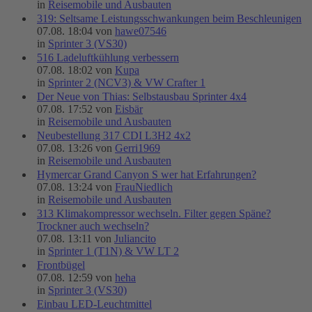
in
Reisemobile und Ausbauten
319: Seltsame Leistungsschwankungen beim Beschleunigen
07.08. 18:04 von
hawe07546
in
Sprinter 3 (VS30)
516 Ladeluftkühlung verbessern
07.08. 18:02 von
Kupa
in
Sprinter 2 (NCV3) & VW Crafter 1
Der Neue von Thias: Selbstausbau Sprinter 4x4
07.08. 17:52 von
Eisbär
in
Reisemobile und Ausbauten
Neubestellung 317 CDI L3H2 4x2
07.08. 13:26 von
Gerri1969
in
Reisemobile und Ausbauten
Hymercar Grand Canyon S wer hat Erfahrungen?
07.08. 13:24 von
FrauNiedlich
in
Reisemobile und Ausbauten
313 Klimakompressor wechseln. Filter gegen Späne?
Trockner auch wechseln?
07.08. 13:11 von
Juliancito
in
Sprinter 1 (T1N) & VW LT 2
Frontbügel
07.08. 12:59 von
heha
in
Sprinter 3 (VS30)
Einbau LED-Leuchtmittel