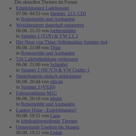
Die aktuellen Themen im Forum
Empfehlungen Ladebooster
07.08. 04:52 von
Sprinter_213_CDI
in
Reisemobile und Ausbauten
Wegfahrsperre dauerhaft entsperren
06.08. 21:35 von
joethesprinter
in
Sprinter 1 (T1N) & VW LT 2
Der Neue von Thias: Selbstausbau Sprinter 4x4
06.08. 21:08 von
Thias
in
Reisemobile und Ausbauten
516 Ladeluftkühlung verbessern
06.08. 21:00 von
Schnabel
in
Sprinter 2 (NCV3) & VW Crafter 1
Starterbatterie einfach abklemmen
06.08. 20:44 von
eliwan
in
Sprinter 3 (VS30)
Fahrzeugklasse M1G
06.08. 20:18 von
hljube
in
Reisemobile und Ausbauten
Lautere Hupe - Empfehlungen?
06.08. 19:51 von
Capa
in
fabrikatübergeifende Themen
Ostseerunde Usedom bis Skagen
06.08. 19:21 von
Eisbär