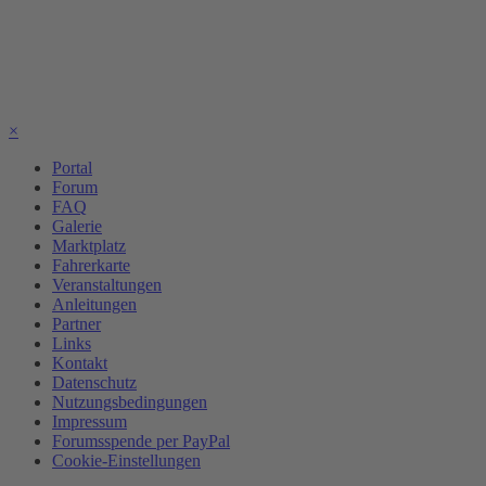
×
Portal
Forum
FAQ
Galerie
Marktplatz
Fahrerkarte
Veranstaltungen
Anleitungen
Partner
Links
Kontakt
Datenschutz
Nutzungsbedingungen
Impressum
Forumsspende per PayPal
Cookie-Einstellungen