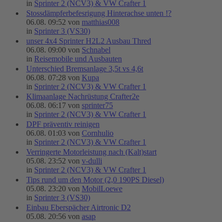
in
Sprinter 2 (NCV3) & VW Crafter 1
Stossdämpferbefesrigung Hinterachse unten !?
06.08. 09:52 von
matthias008
in
Sprinter 3 (VS30)
unser 4x4 Sprinter H2L2 Ausbau Thred
06.08. 09:00 von
Schnabel
in
Reisemobile und Ausbauten
Unterschied Bremsanlage 3,5t vs 4,6t
06.08. 07:28 von
Kupa
in
Sprinter 2 (NCV3) & VW Crafter 1
Klimaanlage Nachrüstung Crafter2e
06.08. 06:17 von
sprinter75
in
Sprinter 2 (NCV3) & VW Crafter 1
DPF präventiv reinigen
06.08. 01:03 von
Cornhulio
in
Sprinter 2 (NCV3) & VW Crafter 1
Verringerte Motorleistung nach (Kalt)start
05.08. 23:52 von
v-dulli
in
Sprinter 2 (NCV3) & VW Crafter 1
Tips rund um den Motor (2,0 190PS Diesel)
05.08. 23:20 von
MobilLoewe
in
Sprinter 3 (VS30)
Einbau Eberspächer Airtronic D2
05.08. 20:56 von
asap