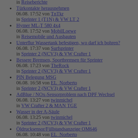
in
Reiseberichte
Türkontakte herausnehmen
06.08. 17:52 von
TnTkr
in
Sprinter 1 (T1N) & VW LT 2
Hymer ML-T 580 4x4
06.08. 17:52 von
MobilLoewe
in
Reisemobile und Ausbauten
Unterflur Wassertank befestigen, wo darf ich bohren?
06.08. 17:37 von
Surfsprinter
in
Sprinter 2 (NCV3) & VW Crafter 1
Bessere Bremsen, Sportbremsen für Sprinter
06.08. 17:23 von
TheRock
in
Sprinter 2 (NCV3) & VW Crafter 1
PIN Belegung MSG
06.08. 16:58 von
EL_Norberto
in
Sprinter 2 (NCV3) & VW Crafter 1
AdBlue / NOx-Sensorproblem nach DPF Wechsel
06.08. 13:27 von
twinmichel
in
VW Crafter 2 & MAN TGE
Wasser in der A-Säule
06.08. 13:25 von
twinmichel
in
Sprinter 2 (NCV3) & VW Crafter 1
Öldrucksensor/Füllstandsanzeige OM646
06.08. 10:48 von
EL_Norberto