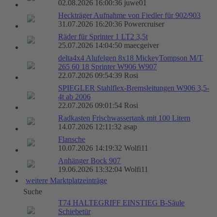
02.08.2026 16:00:36 juwe01
Heckträger Aufnahme von Fiedler für 902/903
31.07.2026 16:20:36 Powercruiser
Räder für Sprinter 1 LT2 3,5t
25.07.2026 14:04:50 maecgeiver
delta4x4 Alufelgen 8x18 MickeyTompson M/T
265 60 18 Sprinter W906 W907
22.07.2026 09:54:39 Rosi
SPIEGLER Stahlflex-Bremsleitungen W906 3,5-
4t ab 2006
22.07.2026 09:01:54 Rosi
Radkasten Frischwassertank mit 100 Litern
14.07.2026 12:11:32 asap
Flansche
10.07.2026 14:19:32 Wolfi11
Anhänger Bock 907
19.06.2026 13:32:04 Wolfi11
weitere Marktplatzeinträge
Suche
T74 HALTEGRIFF EINSTIEG B-Säule
Schiebetür