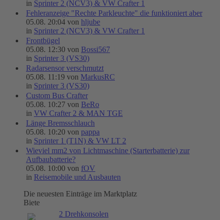
in
Sprinter 2 (NCV3) & VW Crafter 1
Fehleranzeige "Rechte Parkleuchte" die funktioniert aber
05.08. 20:04 von
hljube
in
Sprinter 2 (NCV3) & VW Crafter 1
Frontbügel
05.08. 12:30 von
Bossi567
in
Sprinter 3 (VS30)
Radarsensor verschmutzt
05.08. 11:19 von
MarkusRC
in
Sprinter 3 (VS30)
Custom Bus Crafter
05.08. 10:27 von
BeRo
in
VW Crafter 2 & MAN TGE
Länge Bremsschlauch
05.08. 10:20 von
pappa
in
Sprinter 1 (T1N) & VW LT 2
Wieviel mm2 von Lichtmaschine (Starterbatterie) zur
Aufbaubatterie?
05.08. 10:00 von
fOV
in
Reisemobile und Ausbauten
Die neuesten Einträge im Marktplatz
Biete
2 Drehkonsolen