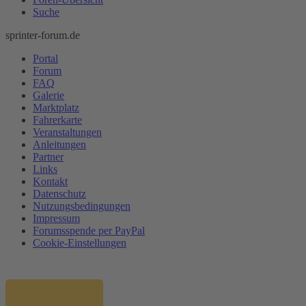
Suche
sprinter-forum.de
Portal
Forum
FAQ
Galerie
Marktplatz
Fahrerkarte
Veranstaltungen
Anleitungen
Partner
Links
Kontakt
Datenschutz
Nutzungsbedingungen
Impressum
Forumsspende per PayPal
Cookie-Einstellungen