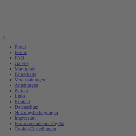
×
Portal
Forum
FAQ
Galerie
Marktplatz
Fahrerkarte
Veranstaltungen
Anleitungen
Partner
Links
Kontakt
Datenschutz
Nutzungsbedingungen
Impressum
Forumsspende per PayPal
Cookie-Einstellungen