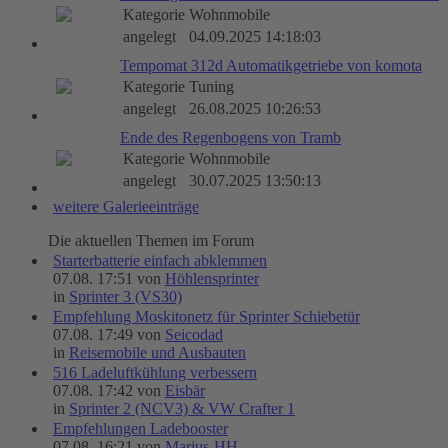
Kategorie
Wohnmobile
angelegt
04.09.2025 14:18:03
Tempomat 312d Automatikgetriebe von komota
Kategorie
Tuning
angelegt
26.08.2025 10:26:53
Ende des Regenbogens von Tramb
Kategorie
Wohnmobile
angelegt
30.07.2025 13:50:13
weitere Galerieeinträge
Die aktuellen Themen im Forum
Starterbatterie einfach abklemmen
07.08. 17:51 von
Höhlensprinter
in
Sprinter 3 (VS30)
Empfehlung Moskitonetz für Sprinter Schiebetür
07.08. 17:49 von
Seicodad
in
Reisemobile und Ausbauten
516 Ladeluftkühlung verbessern
07.08. 17:42 von
Eisbär
in
Sprinter 2 (NCV3) & VW Crafter 1
Empfehlungen Ladebooster
07.08. 16:21 von
Marius-HH