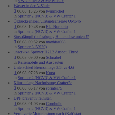
in
VW Crafter 2 & MAN TGE
Wasser in der A-Säule
06.08. 13:25 von
twinmichel
in
Sprinter 2 (NCV3) & VW Crafter 1
Öldrucksensor/Füllstandsanzeige OM646
06.08. 10:48 von
EL_Norberto
in
Sprinter 2 (NCV3) & VW Crafter 1
Stossdämpferbefesrigung Hinterachse unten !?
06.08. 09:52 von
matthias008
in
Sprinter 3 (VS30)
unser 4x4 Sprinter H2L2 Ausbau Thred
06.08. 09:00 von
Schnabel
in
Reisemobile und Ausbauten
Unterschied Bremsanlage 3,5t vs 4,6t
06.08. 07:28 von
Kupa
in
Sprinter 2 (NCV3) & VW Crafter 1
Klimaanlage Nachrüstung Crafter2e
06.08. 06:17 von
sprinter75
in
Sprinter 2 (NCV3) & VW Crafter 1
DPF präventiv reinigen
06.08. 01:03 von
Cornhulio
in
Sprinter 2 (NCV3) & VW Crafter 1
Verringerte Motorleistung nach (Kalt)start