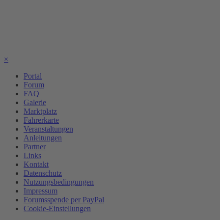
×
Portal
Forum
FAQ
Galerie
Marktplatz
Fahrerkarte
Veranstaltungen
Anleitungen
Partner
Links
Kontakt
Datenschutz
Nutzungsbedingungen
Impressum
Forumsspende per PayPal
Cookie-Einstellungen