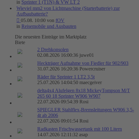
in
Sprinter 1 (T1N) & VW LT 2
Wieviel mm2 von Lichtmaschine (Starterbatterie) zur
Aufbaubatterie?
05.08. 10:00 von
fOV
in
Reisemobile und Ausbauten
Die neuesten Einträge im Marktplatz
Biete
2 Drehkonsolen
02.08.2026 16:00:36 juwe01
Heckträger Aufnahme von Fiedler für 902/903
31.07.2026 16:20:36 Powercruiser
Räder für Sprinter 1 LT2 3,5t
25.07.2026 14:04:50 maecgeiver
delta4x4 Alufelgen 8x18 MickeyTompson M/T
265 60 18 Sprinter W906 W907
22.07.2026 09:54:39 Rosi
SPIEGLER Stahlflex-Bremsleitungen W906 3,5-
4t ab 2006
22.07.2026 09:01:54 Rosi
Radkasten Frischwassertank mit 100 Litern
14.07.2026 12:11:32 asap