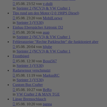
05.08. 23:52 von
v-dulli
in
Sprinter 2 (NCV3) & VW Crafter 1
Tips rund um den Motor (2,0 190PS Diesel)
05.08. 23:20 von
MobilLoewe
in
Sprinter 3 (VS30)
Einbau Eberspächer Airtronic D2
05.08. 20:56 von
asap
in
Sprinter 2 (NCV3) & VW Crafter 1
Fehleranzeige "Rechte Parkleuchte" die funktioniert aber
05.08. 20:04 von
hljube
in
Sprinter 2 (NCV3) & VW Crafter 1
Frontbügel
05.08. 12:30 von
Bossi567
in
Sprinter 3 (VS30)
Radarsensor verschmutzt
05.08. 11:19 von
MarkusRC
in
Sprinter 3 (VS30)
Custom Bus Crafter
05.08. 10:27 von
BeRo
in
VW Crafter 2 & MAN TGE
Länge Bremsschlauch
05.08. 10:20 von
pappa