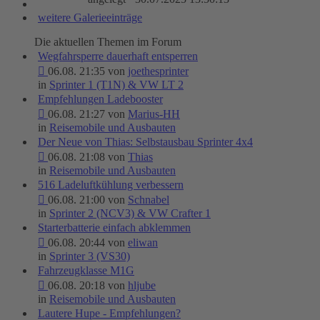
weitere Galerieeinträge
Die aktuellen Themen im Forum
Wegfahrsperre dauerhaft entsperren
06.08. 21:35 von
joethesprinter
in
Sprinter 1 (T1N) & VW LT 2
Empfehlungen Ladebooster
06.08. 21:27 von
Marius-HH
in
Reisemobile und Ausbauten
Der Neue von Thias: Selbstausbau Sprinter 4x4
06.08. 21:08 von
Thias
in
Reisemobile und Ausbauten
516 Ladeluftkühlung verbessern
06.08. 21:00 von
Schnabel
in
Sprinter 2 (NCV3) & VW Crafter 1
Starterbatterie einfach abklemmen
06.08. 20:44 von
eliwan
in
Sprinter 3 (VS30)
Fahrzeugklasse M1G
06.08. 20:18 von
hljube
in
Reisemobile und Ausbauten
Lautere Hupe - Empfehlungen?