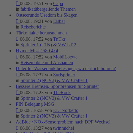
06.08. 19:51 von
Capa
in
fabrikatübergeifende Themen
Ostseerunde Usedom bis Skagen
06.08. 19:21 von
Eisbär
in
Reiseberichte
Türkontakte herausnehmen
06.08. 17:52 von
TnTkr
in
Sprinter 1 (T1N) & VW LT 2
Hymer ML-T 580 4x4
06.08. 17:52 von
MobilLoewe
in
Reisemobile und Ausbauten
Unterflur Wassertank befestigen, wo darf ich bohren?
06.08. 17:37 von
Surfsprinter
in
Sprinter 2 (NCV3) & VW Crafter 1
Bessere Bremsen, Sportbremsen für Sprinter
06.08. 17:23 von
TheRock
in
Sprinter 2 (NCV3) & VW Crafter 1
PIN Belegung MSG
06.08. 16:58 von
EL_Norberto
in
Sprinter 2 (NCV3) & VW Crafter 1
AdBlue / NOx-Sensorproblem nach DPF Wechsel
06.08. 13:27 von
twinmichel