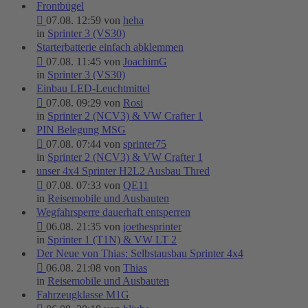
Frontbügel
07.08. 12:59 von
heha
in
Sprinter 3 (VS30)
Starterbatterie einfach abklemmen
07.08. 11:45 von
JoachimG
in
Sprinter 3 (VS30)
Einbau LED-Leuchtmittel
07.08. 09:29 von
Rosi
in
Sprinter 2 (NCV3) & VW Crafter 1
PIN Belegung MSG
07.08. 07:44 von
sprinter75
in
Sprinter 2 (NCV3) & VW Crafter 1
unser 4x4 Sprinter H2L2 Ausbau Thred
07.08. 07:33 von
QE11
in
Reisemobile und Ausbauten
Wegfahrsperre dauerhaft entsperren
06.08. 21:35 von
joethesprinter
in
Sprinter 1 (T1N) & VW LT 2
Der Neue von Thias: Selbstausbau Sprinter 4x4
06.08. 21:08 von
Thias
in
Reisemobile und Ausbauten
Fahrzeugklasse M1G