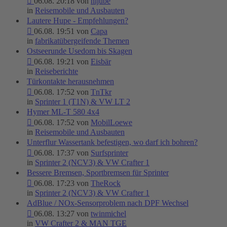
06.08. 20:18 von
hljube
in
Reisemobile und Ausbauten
Lautere Hupe - Empfehlungen?
06.08. 19:51 von
Capa
in
fabrikatübergeifende Themen
Ostseerunde Usedom bis Skagen
06.08. 19:21 von
Eisbär
in
Reiseberichte
Türkontakte herausnehmen
06.08. 17:52 von
TnTkr
in
Sprinter 1 (T1N) & VW LT 2
Hymer ML-T 580 4x4
06.08. 17:52 von
MobilLoewe
in
Reisemobile und Ausbauten
Unterflur Wassertank befestigen, wo darf ich bohren?
06.08. 17:37 von
Surfsprinter
in
Sprinter 2 (NCV3) & VW Crafter 1
Bessere Bremsen, Sportbremsen für Sprinter
06.08. 17:23 von
TheRock
in
Sprinter 2 (NCV3) & VW Crafter 1
AdBlue / NOx-Sensorproblem nach DPF Wechsel
06.08. 13:27 von
twinmichel
in
VW Crafter 2 & MAN TGE