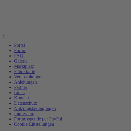
×
Portal
Forum
FAQ
Galerie
Marktplatz
Fahrerkarte
Veranstaltungen
Anleitungen
Partner
Links
Kontakt
Datenschutz
Nutzungsbedingungen
Impressum
Forumsspende per PayPal
Cookie-Einstellungen