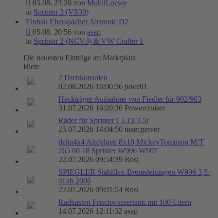
05.08. 23:20 von
MobilLoewe
in
Sprinter 3 (VS30)
Einbau Eberspächer Airtronic D2
05.08. 20:56 von
asap
in
Sprinter 2 (NCV3) & VW Crafter 1
Die neuesten Einträge im Marktplatz
Biete
2 Drehkonsolen
02.08.2026 16:00:36 juwe01
Heckträger Aufnahme von Fiedler für 902/903
31.07.2026 16:20:36 Powercruiser
Räder für Sprinter 1 LT2 3,5t
25.07.2026 14:04:50 maecgeiver
delta4x4 Alufelgen 8x18 MickeyTompson M/T
265 60 18 Sprinter W906 W907
22.07.2026 09:54:39 Rosi
SPIEGLER Stahlflex-Bremsleitungen W906 3,5-
4t ab 2006
22.07.2026 09:01:54 Rosi
Radkasten Frischwassertank mit 100 Litern
14.07.2026 12:11:32 asap