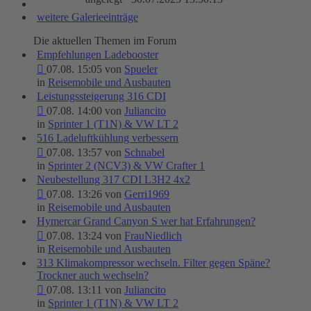
weitere Galerieeinträge
Die aktuellen Themen im Forum
Empfehlungen Ladebooster
07.08. 15:05 von
Spueler
in
Reisemobile und Ausbauten
Leistungssteigerung 316 CDI
07.08. 14:00 von
Juliancito
in
Sprinter 1 (T1N) & VW LT 2
516 Ladeluftkühlung verbessern
07.08. 13:57 von
Schnabel
in
Sprinter 2 (NCV3) & VW Crafter 1
Neubestellung 317 CDI L3H2 4x2
07.08. 13:26 von
Gerri1969
in
Reisemobile und Ausbauten
Hymercar Grand Canyon S wer hat Erfahrungen?
07.08. 13:24 von
FrauNiedlich
in
Reisemobile und Ausbauten
313 Klimakompressor wechseln. Filter gegen Späne?
Trockner auch wechseln?
07.08. 13:11 von
Juliancito
in
Sprinter 1 (T1N) & VW LT 2