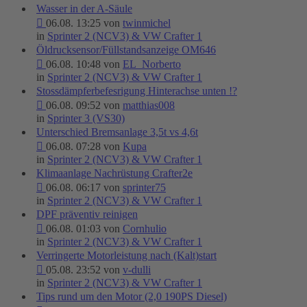
Wasser in der A-Säule
06.08. 13:25 von
twinmichel
in
Sprinter 2 (NCV3) & VW Crafter 1
Öldrucksensor/Füllstandsanzeige OM646
06.08. 10:48 von
EL_Norberto
in
Sprinter 2 (NCV3) & VW Crafter 1
Stossdämpferbefesrigung Hinterachse unten !?
06.08. 09:52 von
matthias008
in
Sprinter 3 (VS30)
Unterschied Bremsanlage 3,5t vs 4,6t
06.08. 07:28 von
Kupa
in
Sprinter 2 (NCV3) & VW Crafter 1
Klimaanlage Nachrüstung Crafter2e
06.08. 06:17 von
sprinter75
in
Sprinter 2 (NCV3) & VW Crafter 1
DPF präventiv reinigen
06.08. 01:03 von
Cornhulio
in
Sprinter 2 (NCV3) & VW Crafter 1
Verringerte Motorleistung nach (Kalt)start
05.08. 23:52 von
v-dulli
in
Sprinter 2 (NCV3) & VW Crafter 1
Tips rund um den Motor (2,0 190PS Diesel)