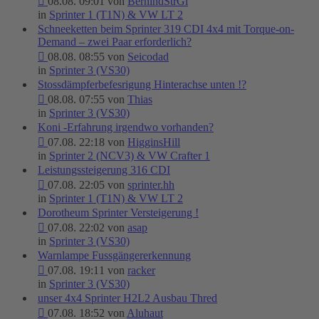
08.08. 09:01 von
BernihdStrGl
in
Sprinter 1 (T1N) & VW LT 2
Schneeketten beim Sprinter 319 CDI 4x4 mit Torque-on-
Demand – zwei Paar erforderlich?
08.08. 08:55 von
Seicodad
in
Sprinter 3 (VS30)
Stossdämpferbefesrigung Hinterachse unten !?
08.08. 07:55 von
Thias
in
Sprinter 3 (VS30)
Koni -Erfahrung irgendwo vorhanden?
07.08. 22:18 von
HigginsHill
in
Sprinter 2 (NCV3) & VW Crafter 1
Leistungssteigerung 316 CDI
07.08. 22:05 von
sprinter.hh
in
Sprinter 1 (T1N) & VW LT 2
Dorotheum Sprinter Versteigerung !
07.08. 22:02 von
asap
in
Sprinter 3 (VS30)
Warnlampe Fussgängererkennung
07.08. 19:11 von
racker
in
Sprinter 3 (VS30)
unser 4x4 Sprinter H2L2 Ausbau Thred
07.08. 18:52 von
Aluhaut