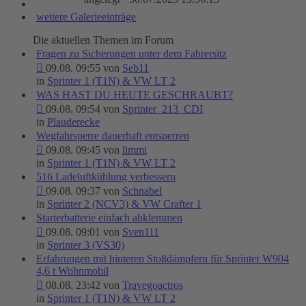
weitere Galerieeinträge
Die aktuellen Themen im Forum
Fragen zu Sicherungen unter dem Fahrersitz
09.08. 09:55 von
Seb11
in
Sprinter 1 (T1N) & VW LT 2
WAS HAST DU HEUTE GESCHRAUBT?
09.08. 09:54 von
Sprinter_213_CDI
in
Plauderecke
Wegfahrsperre dauerhaft entsperren
09.08. 09:45 von
limmi
in
Sprinter 1 (T1N) & VW LT 2
516 Ladeluftkühlung verbessern
09.08. 09:37 von
Schnabel
in
Sprinter 2 (NCV3) & VW Crafter 1
Starterbatterie einfach abklemmen
09.08. 09:01 von
Sven111
in
Sprinter 3 (VS30)
Erfahrungen mit hinteren Stoßdämpfern für Sprinter W904
4,6 t Wohnmobil
08.08. 23:42 von
Travegoactros
in
Sprinter 1 (T1N) & VW LT 2