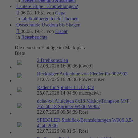
in
Reisemobile und Ausbauten
Lautere Hupe - Empfehlungen?
06.08. 19:51 von
Capa
in
fabrikatübergeifende Themen
Ostseerunde Usedom bis Skagen
06.08. 19:21 von
Eisbär
in
Reiseberichte
Die neuesten Einträge im Marktplatz
Biete
2 Drehkonsolen
02.08.2026 16:00:36 juwe01
Heckträger Aufnahme von Fiedler für 902/903
31.07.2026 16:20:36 Powercruiser
Räder für Sprinter 1 LT2 3,5t
25.07.2026 14:04:50 maecgeiver
delta4x4 Alufelgen 8x18 MickeyTompson M/T
265 60 18 Sprinter W906 W907
22.07.2026 09:54:39 Rosi
SPIEGLER Stahlflex-Bremsleitungen W906 3,5-
4t ab 2006
22.07.2026 09:01:54 Rosi