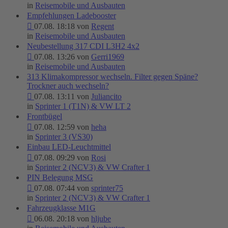
in
Reisemobile und Ausbauten
Empfehlungen Ladebooster
07.08. 18:18 von
Regent
in
Reisemobile und Ausbauten
Neubestellung 317 CDI L3H2 4x2
07.08. 13:26 von
Gerri1969
in
Reisemobile und Ausbauten
313 Klimakompressor wechseln. Filter gegen Späne?
Trockner auch wechseln?
07.08. 13:11 von
Juliancito
in
Sprinter 1 (T1N) & VW LT 2
Frontbügel
07.08. 12:59 von
heha
in
Sprinter 3 (VS30)
Einbau LED-Leuchtmittel
07.08. 09:29 von
Rosi
in
Sprinter 2 (NCV3) & VW Crafter 1
PIN Belegung MSG
07.08. 07:44 von
sprinter75
in
Sprinter 2 (NCV3) & VW Crafter 1
Fahrzeugklasse M1G
06.08. 20:18 von
hljube