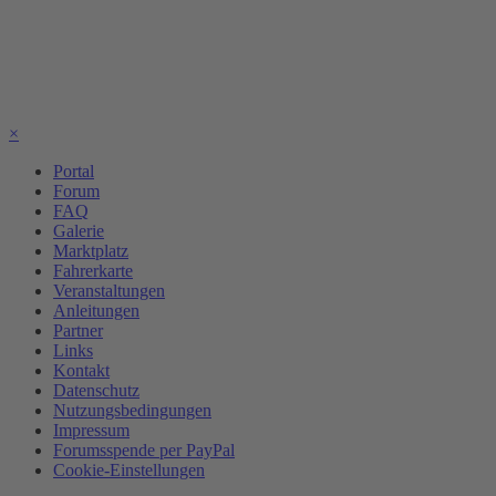
×
Portal
Forum
FAQ
Galerie
Marktplatz
Fahrerkarte
Veranstaltungen
Anleitungen
Partner
Links
Kontakt
Datenschutz
Nutzungsbedingungen
Impressum
Forumsspende per PayPal
Cookie-Einstellungen