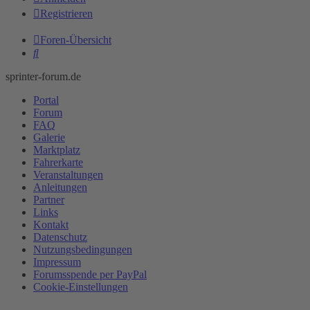
Registrieren
Foren-Übersicht
Suche
sprinter-forum.de
Portal
Forum
FAQ
Galerie
Marktplatz
Fahrerkarte
Veranstaltungen
Anleitungen
Partner
Links
Kontakt
Datenschutz
Nutzungsbedingungen
Impressum
Forumsspende per PayPal
Cookie-Einstellungen