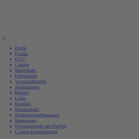
×
Portal
Forum
FAQ
Galerie
Marktplatz
Fahrerkarte
Veranstaltungen
Anleitungen
Partner
Links
Kontakt
Datenschutz
Nutzungsbedingungen
Impressum
Forumsspende per PayPal
Cookie-Einstellungen