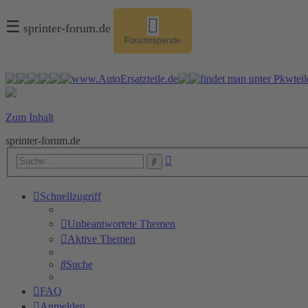
☰
sprinter-forum.de
Forumsspende
Zum Inhalt
sprinter-forum.de
Erweiterte
Suche
Suche
Schnellzugriff
Unbeantwortete Themen
Aktive Themen
Suche
FAQ
Anmelden