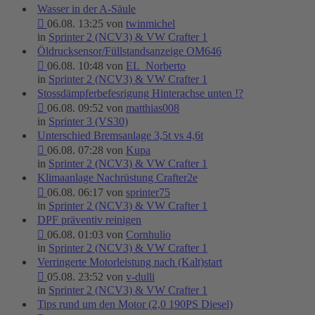
Wasser in der A-Säule
06.08. 13:25 von
twinmichel
in
Sprinter 2 (NCV3) & VW Crafter 1
Öldrucksensor/Füllstandsanzeige OM646
06.08. 10:48 von
EL_Norberto
in
Sprinter 2 (NCV3) & VW Crafter 1
Stossdämpferbefesrigung Hinterachse unten !?
06.08. 09:52 von
matthias008
in
Sprinter 3 (VS30)
Unterschied Bremsanlage 3,5t vs 4,6t
06.08. 07:28 von
Kupa
in
Sprinter 2 (NCV3) & VW Crafter 1
Klimaanlage Nachrüstung Crafter2e
06.08. 06:17 von
sprinter75
in
Sprinter 2 (NCV3) & VW Crafter 1
DPF präventiv reinigen
06.08. 01:03 von
Cornhulio
in
Sprinter 2 (NCV3) & VW Crafter 1
Verringerte Motorleistung nach (Kalt)start
05.08. 23:52 von
v-dulli
in
Sprinter 2 (NCV3) & VW Crafter 1
Tips rund um den Motor (2,0 190PS Diesel)