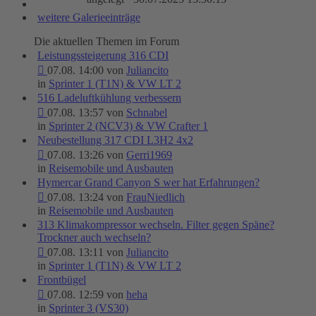
weitere Galerieeinträge
Die aktuellen Themen im Forum
Leistungssteigerung 316 CDI
07.08. 14:00 von
Juliancito
in
Sprinter 1 (T1N) & VW LT 2
516 Ladeluftkühlung verbessern
07.08. 13:57 von
Schnabel
in
Sprinter 2 (NCV3) & VW Crafter 1
Neubestellung 317 CDI L3H2 4x2
07.08. 13:26 von
Gerri1969
in
Reisemobile und Ausbauten
Hymercar Grand Canyon S wer hat Erfahrungen?
07.08. 13:24 von
FrauNiedlich
in
Reisemobile und Ausbauten
313 Klimakompressor wechseln. Filter gegen Späne?
Trockner auch wechseln?
07.08. 13:11 von
Juliancito
in
Sprinter 1 (T1N) & VW LT 2
Frontbügel
07.08. 12:59 von
heha
in
Sprinter 3 (VS30)