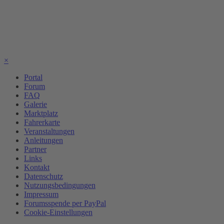
×
Portal
Forum
FAQ
Galerie
Marktplatz
Fahrerkarte
Veranstaltungen
Anleitungen
Partner
Links
Kontakt
Datenschutz
Nutzungsbedingungen
Impressum
Forumsspende per PayPal
Cookie-Einstellungen