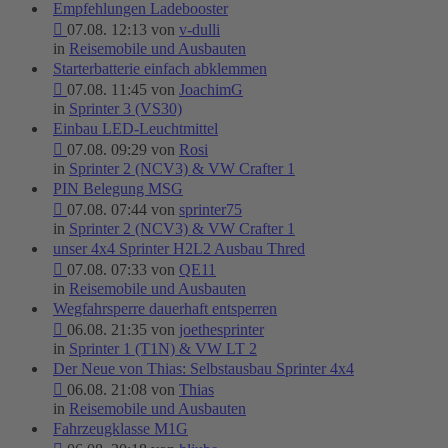
Empfehlungen Ladebooster
07.08. 12:13 von
v-dulli
in
Reisemobile und Ausbauten
Starterbatterie einfach abklemmen
07.08. 11:45 von
JoachimG
in
Sprinter 3 (VS30)
Einbau LED-Leuchtmittel
07.08. 09:29 von
Rosi
in
Sprinter 2 (NCV3) & VW Crafter 1
PIN Belegung MSG
07.08. 07:44 von
sprinter75
in
Sprinter 2 (NCV3) & VW Crafter 1
unser 4x4 Sprinter H2L2 Ausbau Thred
07.08. 07:33 von
QE11
in
Reisemobile und Ausbauten
Wegfahrsperre dauerhaft entsperren
06.08. 21:35 von
joethesprinter
in
Sprinter 1 (T1N) & VW LT 2
Der Neue von Thias: Selbstausbau Sprinter 4x4
06.08. 21:08 von
Thias
in
Reisemobile und Ausbauten
Fahrzeugklasse M1G