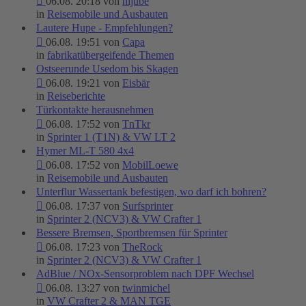
06.08. 20:18 von
hljube
in
Reisemobile und Ausbauten
Lautere Hupe - Empfehlungen?
06.08. 19:51 von
Capa
in
fabrikatübergeifende Themen
Ostseerunde Usedom bis Skagen
06.08. 19:21 von
Eisbär
in
Reiseberichte
Türkontakte herausnehmen
06.08. 17:52 von
TnTkr
in
Sprinter 1 (T1N) & VW LT 2
Hymer ML-T 580 4x4
06.08. 17:52 von
MobilLoewe
in
Reisemobile und Ausbauten
Unterflur Wassertank befestigen, wo darf ich bohren?
06.08. 17:37 von
Surfsprinter
in
Sprinter 2 (NCV3) & VW Crafter 1
Bessere Bremsen, Sportbremsen für Sprinter
06.08. 17:23 von
TheRock
in
Sprinter 2 (NCV3) & VW Crafter 1
AdBlue / NOx-Sensorproblem nach DPF Wechsel
06.08. 13:27 von
twinmichel
in
VW Crafter 2 & MAN TGE