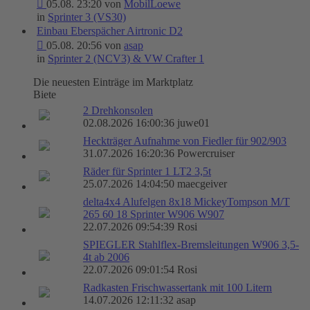
05.08. 23:20 von
MobilLoewe
in
Sprinter 3 (VS30)
Einbau Eberspächer Airtronic D2
05.08. 20:56 von
asap
in
Sprinter 2 (NCV3) & VW Crafter 1
Die neuesten Einträge im Marktplatz
Biete
2 Drehkonsolen
02.08.2026 16:00:36 juwe01
Heckträger Aufnahme von Fiedler für 902/903
31.07.2026 16:20:36 Powercruiser
Räder für Sprinter 1 LT2 3,5t
25.07.2026 14:04:50 maecgeiver
delta4x4 Alufelgen 8x18 MickeyTompson M/T
265 60 18 Sprinter W906 W907
22.07.2026 09:54:39 Rosi
SPIEGLER Stahlflex-Bremsleitungen W906 3,5-
4t ab 2006
22.07.2026 09:01:54 Rosi
Radkasten Frischwassertank mit 100 Litern
14.07.2026 12:11:32 asap