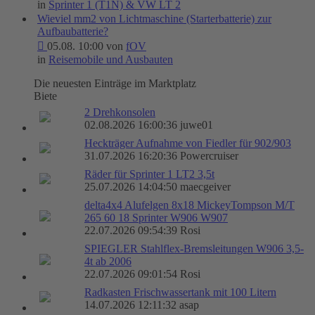
in
Sprinter 1 (T1N) & VW LT 2
Wieviel mm2 von Lichtmaschine (Starterbatterie) zur
Aufbaubatterie?
05.08. 10:00 von
fOV
in
Reisemobile und Ausbauten
Die neuesten Einträge im Marktplatz
Biete
2 Drehkonsolen
02.08.2026 16:00:36 juwe01
Heckträger Aufnahme von Fiedler für 902/903
31.07.2026 16:20:36 Powercruiser
Räder für Sprinter 1 LT2 3,5t
25.07.2026 14:04:50 maecgeiver
delta4x4 Alufelgen 8x18 MickeyTompson M/T
265 60 18 Sprinter W906 W907
22.07.2026 09:54:39 Rosi
SPIEGLER Stahlflex-Bremsleitungen W906 3,5-
4t ab 2006
22.07.2026 09:01:54 Rosi
Radkasten Frischwassertank mit 100 Litern
14.07.2026 12:11:32 asap