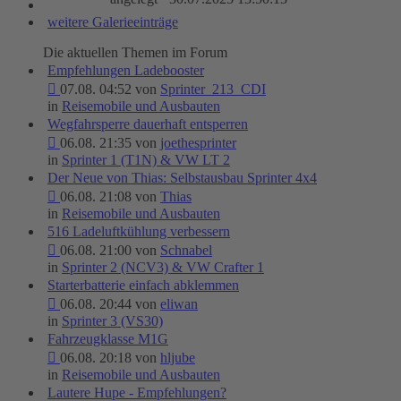
weitere Galerieeinträge
Die aktuellen Themen im Forum
Empfehlungen Ladebooster
07.08. 04:52 von
Sprinter_213_CDI
in
Reisemobile und Ausbauten
Wegfahrsperre dauerhaft entsperren
06.08. 21:35 von
joethesprinter
in
Sprinter 1 (T1N) & VW LT 2
Der Neue von Thias: Selbstausbau Sprinter 4x4
06.08. 21:08 von
Thias
in
Reisemobile und Ausbauten
516 Ladeluftkühlung verbessern
06.08. 21:00 von
Schnabel
in
Sprinter 2 (NCV3) & VW Crafter 1
Starterbatterie einfach abklemmen
06.08. 20:44 von
eliwan
in
Sprinter 3 (VS30)
Fahrzeugklasse M1G
06.08. 20:18 von
hljube
in
Reisemobile und Ausbauten
Lautere Hupe - Empfehlungen?