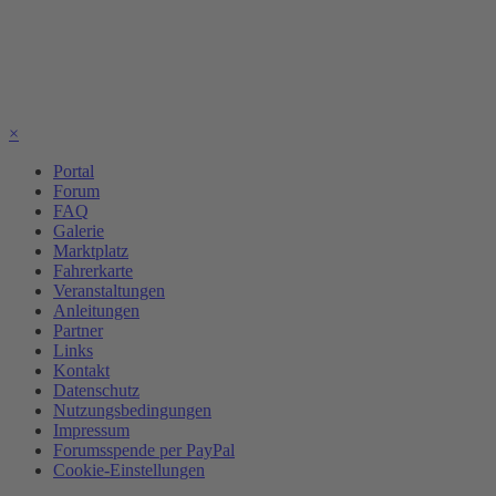
×
Portal
Forum
FAQ
Galerie
Marktplatz
Fahrerkarte
Veranstaltungen
Anleitungen
Partner
Links
Kontakt
Datenschutz
Nutzungsbedingungen
Impressum
Forumsspende per PayPal
Cookie-Einstellungen