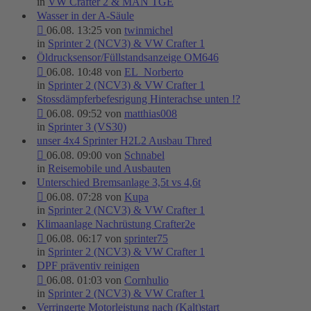
in
VW Crafter 2 & MAN TGE
Wasser in der A-Säule
06.08. 13:25 von
twinmichel
in
Sprinter 2 (NCV3) & VW Crafter 1
Öldrucksensor/Füllstandsanzeige OM646
06.08. 10:48 von
EL_Norberto
in
Sprinter 2 (NCV3) & VW Crafter 1
Stossdämpferbefesrigung Hinterachse unten !?
06.08. 09:52 von
matthias008
in
Sprinter 3 (VS30)
unser 4x4 Sprinter H2L2 Ausbau Thred
06.08. 09:00 von
Schnabel
in
Reisemobile und Ausbauten
Unterschied Bremsanlage 3,5t vs 4,6t
06.08. 07:28 von
Kupa
in
Sprinter 2 (NCV3) & VW Crafter 1
Klimaanlage Nachrüstung Crafter2e
06.08. 06:17 von
sprinter75
in
Sprinter 2 (NCV3) & VW Crafter 1
DPF präventiv reinigen
06.08. 01:03 von
Cornhulio
in
Sprinter 2 (NCV3) & VW Crafter 1
Verringerte Motorleistung nach (Kalt)start