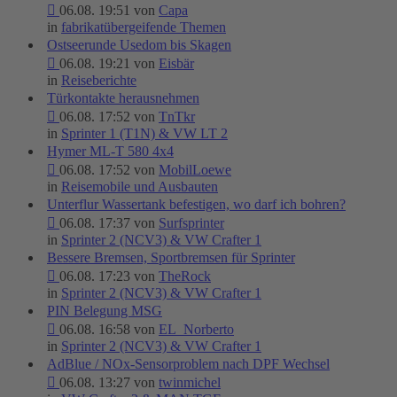
06.08. 19:51 von
Capa
in
fabrikatübergeifende Themen
Ostseerunde Usedom bis Skagen
06.08. 19:21 von
Eisbär
in
Reiseberichte
Türkontakte herausnehmen
06.08. 17:52 von
TnTkr
in
Sprinter 1 (T1N) & VW LT 2
Hymer ML-T 580 4x4
06.08. 17:52 von
MobilLoewe
in
Reisemobile und Ausbauten
Unterflur Wassertank befestigen, wo darf ich bohren?
06.08. 17:37 von
Surfsprinter
in
Sprinter 2 (NCV3) & VW Crafter 1
Bessere Bremsen, Sportbremsen für Sprinter
06.08. 17:23 von
TheRock
in
Sprinter 2 (NCV3) & VW Crafter 1
PIN Belegung MSG
06.08. 16:58 von
EL_Norberto
in
Sprinter 2 (NCV3) & VW Crafter 1
AdBlue / NOx-Sensorproblem nach DPF Wechsel
06.08. 13:27 von
twinmichel