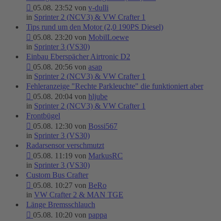
05.08. 23:52 von
v-dulli
in
Sprinter 2 (NCV3) & VW Crafter 1
Tips rund um den Motor (2,0 190PS Diesel)
05.08. 23:20 von
MobilLoewe
in
Sprinter 3 (VS30)
Einbau Eberspächer Airtronic D2
05.08. 20:56 von
asap
in
Sprinter 2 (NCV3) & VW Crafter 1
Fehleranzeige "Rechte Parkleuchte" die funktioniert aber
05.08. 20:04 von
hljube
in
Sprinter 2 (NCV3) & VW Crafter 1
Frontbügel
05.08. 12:30 von
Bossi567
in
Sprinter 3 (VS30)
Radarsensor verschmutzt
05.08. 11:19 von
MarkusRC
in
Sprinter 3 (VS30)
Custom Bus Crafter
05.08. 10:27 von
BeRo
in
VW Crafter 2 & MAN TGE
Länge Bremsschlauch
05.08. 10:20 von
pappa