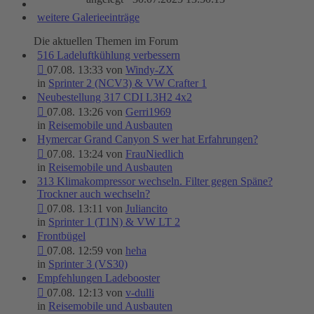
weitere Galerieeinträge
Die aktuellen Themen im Forum
516 Ladeluftkühlung verbessern
07.08. 13:33 von
Windy-ZX
in
Sprinter 2 (NCV3) & VW Crafter 1
Neubestellung 317 CDI L3H2 4x2
07.08. 13:26 von
Gerri1969
in
Reisemobile und Ausbauten
Hymercar Grand Canyon S wer hat Erfahrungen?
07.08. 13:24 von
FrauNiedlich
in
Reisemobile und Ausbauten
313 Klimakompressor wechseln. Filter gegen Späne?
Trockner auch wechseln?
07.08. 13:11 von
Juliancito
in
Sprinter 1 (T1N) & VW LT 2
Frontbügel
07.08. 12:59 von
heha
in
Sprinter 3 (VS30)
Empfehlungen Ladebooster
07.08. 12:13 von
v-dulli
in
Reisemobile und Ausbauten