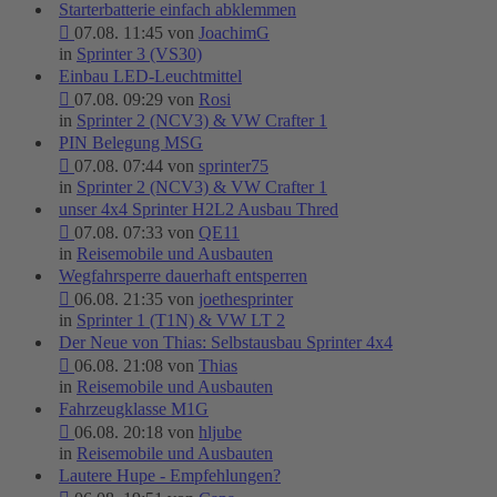
Starterbatterie einfach abklemmen
07.08. 11:45 von
JoachimG
in
Sprinter 3 (VS30)
Einbau LED-Leuchtmittel
07.08. 09:29 von
Rosi
in
Sprinter 2 (NCV3) & VW Crafter 1
PIN Belegung MSG
07.08. 07:44 von
sprinter75
in
Sprinter 2 (NCV3) & VW Crafter 1
unser 4x4 Sprinter H2L2 Ausbau Thred
07.08. 07:33 von
QE11
in
Reisemobile und Ausbauten
Wegfahrsperre dauerhaft entsperren
06.08. 21:35 von
joethesprinter
in
Sprinter 1 (T1N) & VW LT 2
Der Neue von Thias: Selbstausbau Sprinter 4x4
06.08. 21:08 von
Thias
in
Reisemobile und Ausbauten
Fahrzeugklasse M1G
06.08. 20:18 von
hljube
in
Reisemobile und Ausbauten
Lautere Hupe - Empfehlungen?