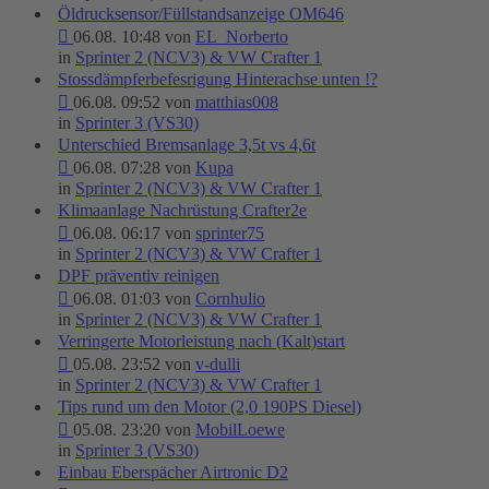
Öldrucksensor/Füllstandsanzeige OM646
06.08. 10:48 von
EL_Norberto
in
Sprinter 2 (NCV3) & VW Crafter 1
Stossdämpferbefesrigung Hinterachse unten !?
06.08. 09:52 von
matthias008
in
Sprinter 3 (VS30)
Unterschied Bremsanlage 3,5t vs 4,6t
06.08. 07:28 von
Kupa
in
Sprinter 2 (NCV3) & VW Crafter 1
Klimaanlage Nachrüstung Crafter2e
06.08. 06:17 von
sprinter75
in
Sprinter 2 (NCV3) & VW Crafter 1
DPF präventiv reinigen
06.08. 01:03 von
Cornhulio
in
Sprinter 2 (NCV3) & VW Crafter 1
Verringerte Motorleistung nach (Kalt)start
05.08. 23:52 von
v-dulli
in
Sprinter 2 (NCV3) & VW Crafter 1
Tips rund um den Motor (2,0 190PS Diesel)
05.08. 23:20 von
MobilLoewe
in
Sprinter 3 (VS30)
Einbau Eberspächer Airtronic D2