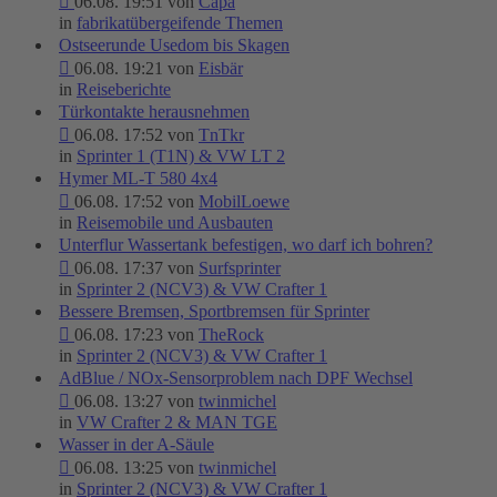
06.08. 19:51 von
Capa
in
fabrikatübergeifende Themen
Ostseerunde Usedom bis Skagen
06.08. 19:21 von
Eisbär
in
Reiseberichte
Türkontakte herausnehmen
06.08. 17:52 von
TnTkr
in
Sprinter 1 (T1N) & VW LT 2
Hymer ML-T 580 4x4
06.08. 17:52 von
MobilLoewe
in
Reisemobile und Ausbauten
Unterflur Wassertank befestigen, wo darf ich bohren?
06.08. 17:37 von
Surfsprinter
in
Sprinter 2 (NCV3) & VW Crafter 1
Bessere Bremsen, Sportbremsen für Sprinter
06.08. 17:23 von
TheRock
in
Sprinter 2 (NCV3) & VW Crafter 1
AdBlue / NOx-Sensorproblem nach DPF Wechsel
06.08. 13:27 von
twinmichel
in
VW Crafter 2 & MAN TGE
Wasser in der A-Säule
06.08. 13:25 von
twinmichel
in
Sprinter 2 (NCV3) & VW Crafter 1