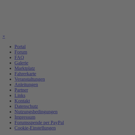
×
Portal
Forum
FAQ
Galerie
Marktplatz
Fahrerkarte
Veranstaltungen
Anleitungen
Partner
Links
Kontakt
Datenschutz
Nutzungsbedingungen
Impressum
Forumsspende per PayPal
Cookie-Einstellungen