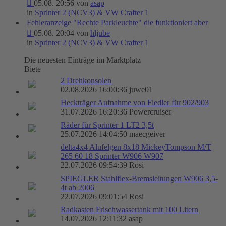
05.08. 20:56 von
asap
in
Sprinter 2 (NCV3) & VW Crafter 1
Fehleranzeige "Rechte Parkleuchte" die funktioniert aber
05.08. 20:04 von
hljube
in
Sprinter 2 (NCV3) & VW Crafter 1
Die neuesten Einträge im Marktplatz
Biete
2 Drehkonsolen
02.08.2026 16:00:36 juwe01
Heckträger Aufnahme von Fiedler für 902/903
31.07.2026 16:20:36 Powercruiser
Räder für Sprinter 1 LT2 3,5t
25.07.2026 14:04:50 maecgeiver
delta4x4 Alufelgen 8x18 MickeyTompson M/T
265 60 18 Sprinter W906 W907
22.07.2026 09:54:39 Rosi
SPIEGLER Stahlflex-Bremsleitungen W906 3,5-
4t ab 2006
22.07.2026 09:01:54 Rosi
Radkasten Frischwassertank mit 100 Litern
14.07.2026 12:11:32 asap