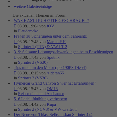
weitere Galerieeinträge
Die aktuellen Themen im Forum
WAS HAST DU HEUTE GESCHRAUBT?
08.08. 19:04 von
fOV
in
Plauderecke
Fragen zu Sicherungen unter dem Fahrersitz
08.08. 17:48 von
Marius-HH
in
Sprinter 1 (T1N) & VW LT 2
319: Seltsame Leistungsschwankungen beim Beschleunigen
08.08. 17:43 von
Sputnik
in
Sprinter 3 (VS30)
Tips rund um den Motor (2,0 190PS Diesel)
08.08. 16:15 von
Alderan55
in
Sprinter 3 (VS30)
Hymercar Grand Canyon S wer hat Erfahrungen?
08.08. 15:43 von
OM18
in
Reisemobile und Ausbauten
516 Ladeluftkühlung verbessern
08.08. 14:42 von
Kupa
in
Sprinter 2 (NCV3) & VW Crafter 1
Der Neue von Thias: Selbstausbau Sprinter 4x4