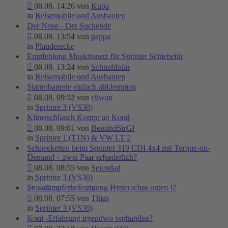
08.08. 14:26 von
Kupa
in
Reisemobile und Ausbauten
Der Neue - Der Suchende
08.08. 13:54 von
pappa
in
Plauderecke
Empfehlung Moskitonetz für Sprinter Schiebetür
08.08. 13:24 von
Schnafdolin
in
Reisemobile und Ausbauten
Starterbatterie einfach abklemmen
08.08. 09:52 von
eliwan
in
Sprinter 3 (VS30)
Klimaschlauch Kompr an Kond
08.08. 09:01 von
BernihdStrGl
in
Sprinter 1 (T1N) & VW LT 2
Schneeketten beim Sprinter 319 CDI 4x4 mit Torque-on-
Demand – zwei Paar erforderlich?
08.08. 08:55 von
Seicodad
in
Sprinter 3 (VS30)
Stossdämpferbefesrigung Hinterachse unten !?
08.08. 07:55 von
Thias
in
Sprinter 3 (VS30)
Koni -Erfahrung irgendwo vorhanden?