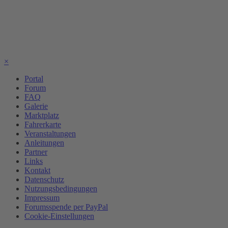
×
Portal
Forum
FAQ
Galerie
Marktplatz
Fahrerkarte
Veranstaltungen
Anleitungen
Partner
Links
Kontakt
Datenschutz
Nutzungsbedingungen
Impressum
Forumsspende per PayPal
Cookie-Einstellungen