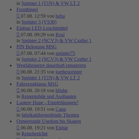
in
Sprinter 1 (T1N) & VW LT 2
Frontbügel
07.08. 12:59 von
heha
in
Sprinter 3 (VS30)
Einbau LED-Leuchtmittel
07.08. 09:29 von
Rosi
in
Sprinter 2 (NCV3) & VW Crafter 1
PIN Belegung MSG
07.08. 07:44 von
sprinter75
in
Sprinter 2 (NCV3) & VW Crafter 1
Wegfahrsperre dauerhaft entsperren
06.08. 21:35 von
joethesprinter
in
Sprinter 1 (T1N) & VW LT 2
Fahrzeugklasse M1G
06.08. 20:18 von
hljube
in
Reisemobile und Ausbauten
Lautere Hupe - Empfehlungen?
06.08. 19:51 von
Capa
in
fabrikatübergeifende Themen
Ostseerunde Usedom bis Skagen
06.08. 19:21 von
Eisbär
in
Reiseberichte