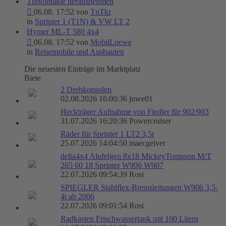
Türkontakte herausnehmen
06.08. 17:52 von
TnTkr
in
Sprinter 1 (T1N) & VW LT 2
Hymer ML-T 580 4x4
06.08. 17:52 von
MobilLoewe
in
Reisemobile und Ausbauten
Die neuesten Einträge im Marktplatz
Biete
2 Drehkonsolen
02.08.2026 16:00:36 juwe01
Heckträger Aufnahme von Fiedler für 902/903
31.07.2026 16:20:36 Powercruiser
Räder für Sprinter 1 LT2 3,5t
25.07.2026 14:04:50 maecgeiver
delta4x4 Alufelgen 8x18 MickeyTompson M/T
265 60 18 Sprinter W906 W907
22.07.2026 09:54:39 Rosi
SPIEGLER Stahlflex-Bremsleitungen W906 3,5-
4t ab 2006
22.07.2026 09:01:54 Rosi
Radkasten Frischwassertank mit 100 Litern