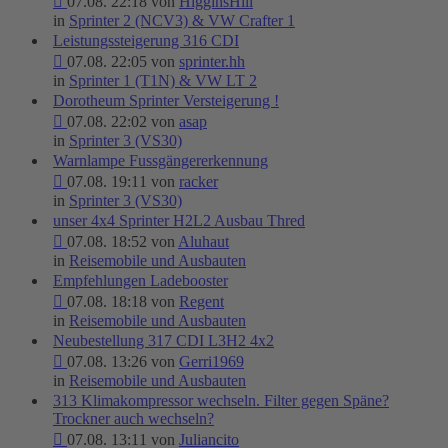
07.08. 22:18 von
HigginsHill
in
Sprinter 2 (NCV3) & VW Crafter 1
Leistungssteigerung 316 CDI
07.08. 22:05 von
sprinter.hh
in
Sprinter 1 (T1N) & VW LT 2
Dorotheum Sprinter Versteigerung !
07.08. 22:02 von
asap
in
Sprinter 3 (VS30)
Warnlampe Fussgängererkennung
07.08. 19:11 von
racker
in
Sprinter 3 (VS30)
unser 4x4 Sprinter H2L2 Ausbau Thred
07.08. 18:52 von
Aluhaut
in
Reisemobile und Ausbauten
Empfehlungen Ladebooster
07.08. 18:18 von
Regent
in
Reisemobile und Ausbauten
Neubestellung 317 CDI L3H2 4x2
07.08. 13:26 von
Gerri1969
in
Reisemobile und Ausbauten
313 Klimakompressor wechseln. Filter gegen Späne?
Trockner auch wechseln?
07.08. 13:11 von
Juliancito