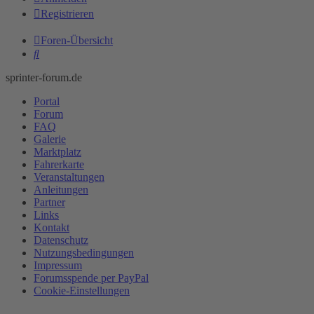
Registrieren
Foren-Übersicht
Suche
sprinter-forum.de
Portal
Forum
FAQ
Galerie
Marktplatz
Fahrerkarte
Veranstaltungen
Anleitungen
Partner
Links
Kontakt
Datenschutz
Nutzungsbedingungen
Impressum
Forumsspende per PayPal
Cookie-Einstellungen