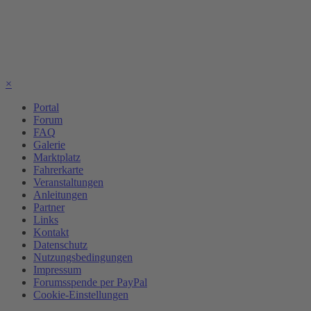
×
Portal
Forum
FAQ
Galerie
Marktplatz
Fahrerkarte
Veranstaltungen
Anleitungen
Partner
Links
Kontakt
Datenschutz
Nutzungsbedingungen
Impressum
Forumsspende per PayPal
Cookie-Einstellungen