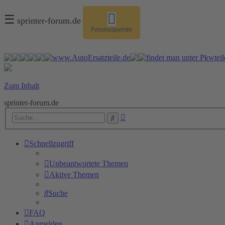
☰
sprinter-forum.de
Forumsspende
Zum Inhalt
sprinter-forum.de
Erweiterte
Suche
Suche
Schnellzugriff
Unbeantwortete Themen
Aktive Themen
Suche
FAQ
Anmelden