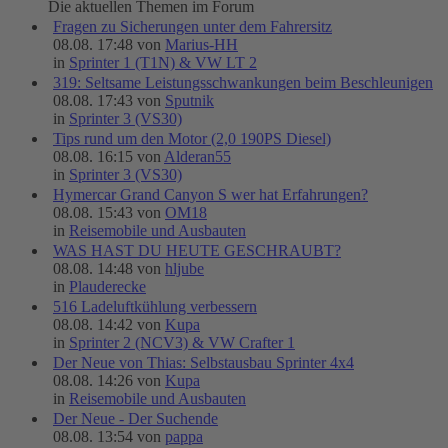
Die aktuellen Themen im Forum
Fragen zu Sicherungen unter dem Fahrersitz
08.08. 17:48 von
Marius-HH
in
Sprinter 1 (T1N) & VW LT 2
319: Seltsame Leistungsschwankungen beim Beschleunigen
08.08. 17:43 von
Sputnik
in
Sprinter 3 (VS30)
Tips rund um den Motor (2,0 190PS Diesel)
08.08. 16:15 von
Alderan55
in
Sprinter 3 (VS30)
Hymercar Grand Canyon S wer hat Erfahrungen?
08.08. 15:43 von
OM18
in
Reisemobile und Ausbauten
WAS HAST DU HEUTE GESCHRAUBT?
08.08. 14:48 von
hljube
in
Plauderecke
516 Ladeluftkühlung verbessern
08.08. 14:42 von
Kupa
in
Sprinter 2 (NCV3) & VW Crafter 1
Der Neue von Thias: Selbstausbau Sprinter 4x4
08.08. 14:26 von
Kupa
in
Reisemobile und Ausbauten
Der Neue - Der Suchende
08.08. 13:54 von
pappa