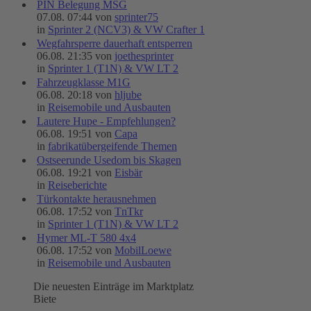
PIN Belegung MSG
07.08. 07:44 von
sprinter75
in
Sprinter 2 (NCV3) & VW Crafter 1
Wegfahrsperre dauerhaft entsperren
06.08. 21:35 von
joethesprinter
in
Sprinter 1 (T1N) & VW LT 2
Fahrzeugklasse M1G
06.08. 20:18 von
hljube
in
Reisemobile und Ausbauten
Lautere Hupe - Empfehlungen?
06.08. 19:51 von
Capa
in
fabrikatübergeifende Themen
Ostseerunde Usedom bis Skagen
06.08. 19:21 von
Eisbär
in
Reiseberichte
Türkontakte herausnehmen
06.08. 17:52 von
TnTkr
in
Sprinter 1 (T1N) & VW LT 2
Hymer ML-T 580 4x4
06.08. 17:52 von
MobilLoewe
in
Reisemobile und Ausbauten
Die neuesten Einträge im Marktplatz
Biete