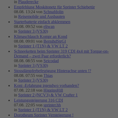
in
Plauderecke
Empfehlung Moskitonetz für Sprinter Schiebetür
08.08. 13:24 von
Schnafdolin
in
Reisemobile und Ausbauten
Starterbatterie einfach abklemmen
08.08. 09:52 von
eliwan
in
Sprinter 3 (VS30)
Klimaschlauch Kompr an Kond
08.08. 09:01 von
BernihdStrGl
in
Sprinter 1 (T1N) & VW LT 2
Schneeketten beim Sprinter 319 CDI 4x4 mit Torque-on-
Demand – zwei Paar erforderlich?
08.08. 08:55 von
Seicodad
in
Sprinter 3 (VS30)
Stossdämpferbefesrigung Hinterachse unten !?
08.08. 07:55 von
Thias
in
Sprinter 3 (VS30)
Koni -Erfahrung irgendwo vorhanden?
07.08. 22:18 von
HigginsHill
in
Sprinter 2 (NCV3) & VW Crafter 1
Leistungssteigerung 316 CDI
07.08. 22:05 von
sprinter.hh
in
Sprinter 1 (T1N) & VW LT 2
Dorotheum Sprinter Versteigerung !