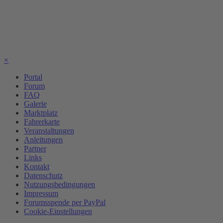
×
Portal
Forum
FAQ
Galerie
Marktplatz
Fahrerkarte
Veranstaltungen
Anleitungen
Partner
Links
Kontakt
Datenschutz
Nutzungsbedingungen
Impressum
Forumsspende per PayPal
Cookie-Einstellungen