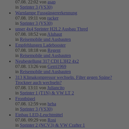
07.08. 22:02 von
asap
in
Sprinter 3 (VS30)
Warnlampe Fussgängererkennung
07.08. 19:11 von
racker
in
Sprinter 3 (VS30)
unser 4x4 Sprinter H2L2 Ausbau Thred
07.08. 18:52 von
Aluhaut
in
Reisemobile und Ausbauten
Empfehlungen Ladebooster
07.08. 18:18 von
Regent
in
Reisemobile und Ausbauten
Neubestellung 317 CDI L3H2 4x2
07.08. 13:26 von
Gerri1969
in
Reisemobile und Ausbauten
313 Klimakompressor wechseln. Filter gegen Späne?
Trockner auch wechseln?
07.08. 13:11 von
Juliancito
in
Sprinter 1 (T1N) & VW LT 2
Frontbügel
07.08. 12:59 von
heha
in
Sprinter 3 (VS30)
Einbau LED-Leuchtmittel
07.08. 09:29 von
Rosi
in
Sprinter 2 (NCV3) & VW Crafter 1