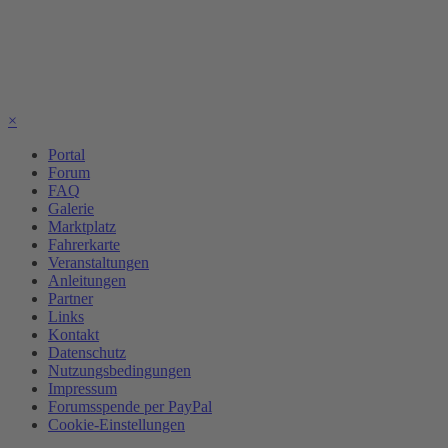
×
Portal
Forum
FAQ
Galerie
Marktplatz
Fahrerkarte
Veranstaltungen
Anleitungen
Partner
Links
Kontakt
Datenschutz
Nutzungsbedingungen
Impressum
Forumsspende per PayPal
Cookie-Einstellungen