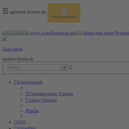
☰
sprinter-forum.de
Forumsspende
Zum Inhalt
sprinter-forum.de
Erweiterte
Suche
Suche
Schnellzugriff
Unbeantwortete Themen
Aktive Themen
Suche
FAQ
Anmelden