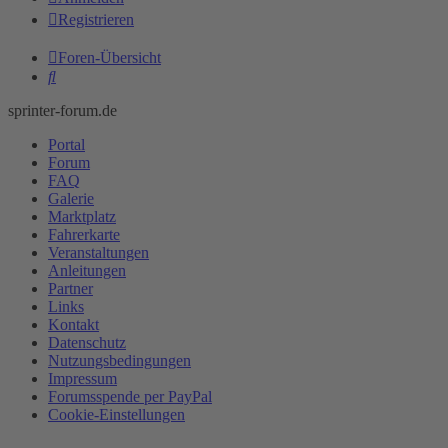
Registrieren
Foren-Übersicht
Suche
sprinter-forum.de
Portal
Forum
FAQ
Galerie
Marktplatz
Fahrerkarte
Veranstaltungen
Anleitungen
Partner
Links
Kontakt
Datenschutz
Nutzungsbedingungen
Impressum
Forumsspende per PayPal
Cookie-Einstellungen