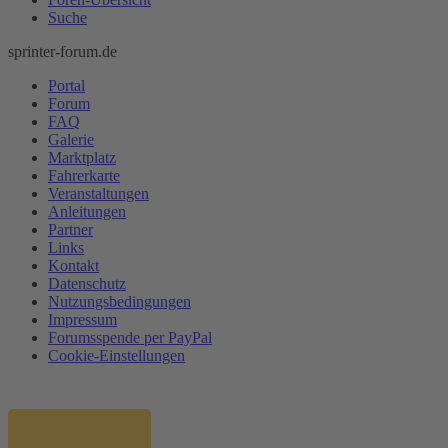
Suche
sprinter-forum.de
Portal
Forum
FAQ
Galerie
Marktplatz
Fahrerkarte
Veranstaltungen
Anleitungen
Partner
Links
Kontakt
Datenschutz
Nutzungsbedingungen
Impressum
Forumsspende per PayPal
Cookie-Einstellungen