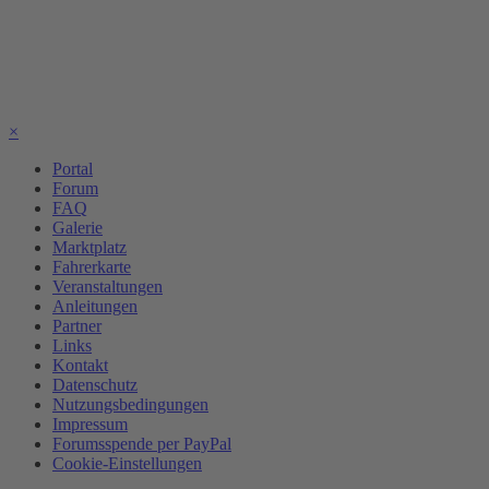
×
Portal
Forum
FAQ
Galerie
Marktplatz
Fahrerkarte
Veranstaltungen
Anleitungen
Partner
Links
Kontakt
Datenschutz
Nutzungsbedingungen
Impressum
Forumsspende per PayPal
Cookie-Einstellungen