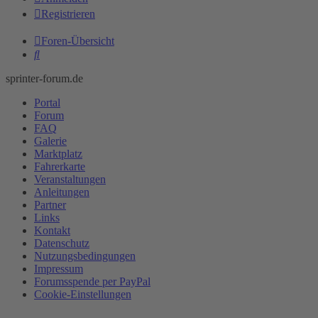
Registrieren
Foren-Übersicht
Suche
sprinter-forum.de
Portal
Forum
FAQ
Galerie
Marktplatz
Fahrerkarte
Veranstaltungen
Anleitungen
Partner
Links
Kontakt
Datenschutz
Nutzungsbedingungen
Impressum
Forumsspende per PayPal
Cookie-Einstellungen