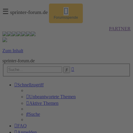
☰
sprinter-forum.de
Forumsspende
PARTNER
Zum Inhalt
sprinter-forum.de
Erweiterte
Suche
Suche
Schnellzugriff
Unbeantwortete Themen
Aktive Themen
Suche
FAQ
Anmelden