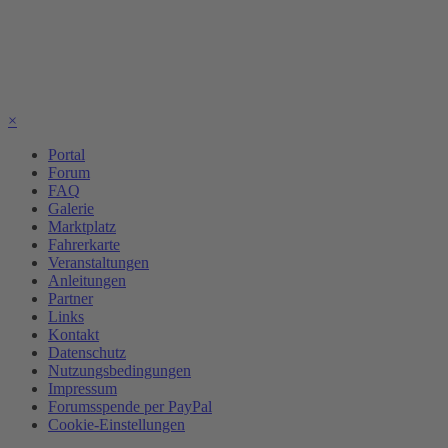
×
Portal
Forum
FAQ
Galerie
Marktplatz
Fahrerkarte
Veranstaltungen
Anleitungen
Partner
Links
Kontakt
Datenschutz
Nutzungsbedingungen
Impressum
Forumsspende per PayPal
Cookie-Einstellungen