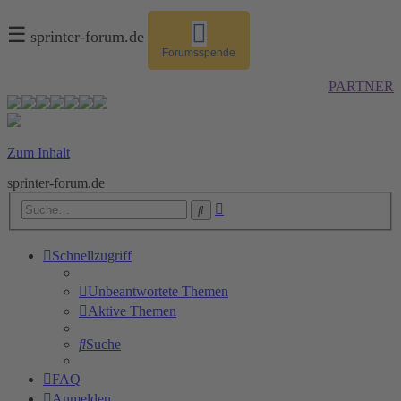
☰
sprinter-forum.de
Forumsspende
PARTNER
Zum Inhalt
sprinter-forum.de
Erweiterte
Suche
Suche
Schnellzugriff
Unbeantwortete Themen
Aktive Themen
Suche
FAQ
Anmelden