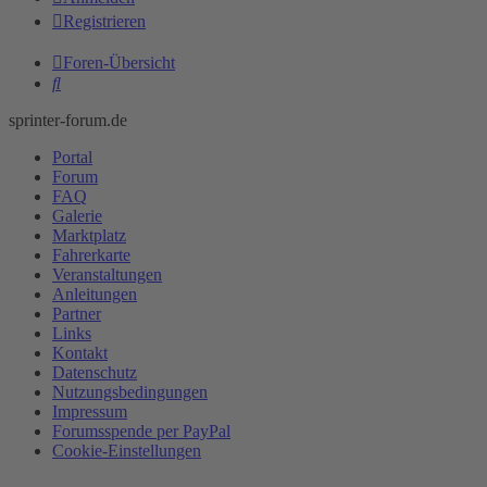
Registrieren
Foren-Übersicht
Suche
sprinter-forum.de
Portal
Forum
FAQ
Galerie
Marktplatz
Fahrerkarte
Veranstaltungen
Anleitungen
Partner
Links
Kontakt
Datenschutz
Nutzungsbedingungen
Impressum
Forumsspende per PayPal
Cookie-Einstellungen