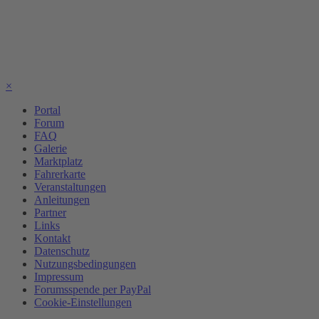
×
Portal
Forum
FAQ
Galerie
Marktplatz
Fahrerkarte
Veranstaltungen
Anleitungen
Partner
Links
Kontakt
Datenschutz
Nutzungsbedingungen
Impressum
Forumsspende per PayPal
Cookie-Einstellungen