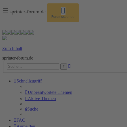
☰
sprinter-forum.de
Forumsspende
Zum Inhalt
sprinter-forum.de
Erweiterte
Suche
Suche
Schnellzugriff
Unbeantwortete Themen
Aktive Themen
Suche
FAQ
Anmelden