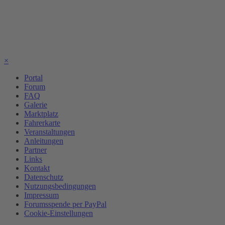
×
Portal
Forum
FAQ
Galerie
Marktplatz
Fahrerkarte
Veranstaltungen
Anleitungen
Partner
Links
Kontakt
Datenschutz
Nutzungsbedingungen
Impressum
Forumsspende per PayPal
Cookie-Einstellungen