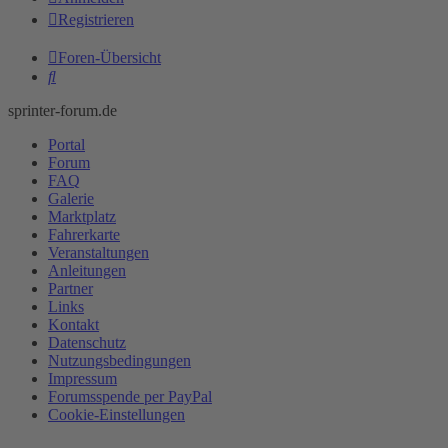
Registrieren
Foren-Übersicht
Suche
sprinter-forum.de
Portal
Forum
FAQ
Galerie
Marktplatz
Fahrerkarte
Veranstaltungen
Anleitungen
Partner
Links
Kontakt
Datenschutz
Nutzungsbedingungen
Impressum
Forumsspende per PayPal
Cookie-Einstellungen