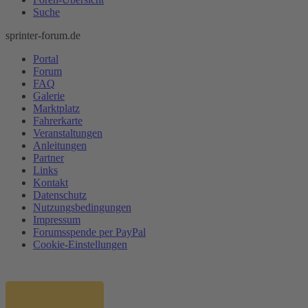
Suche
sprinter-forum.de
Portal
Forum
FAQ
Galerie
Marktplatz
Fahrerkarte
Veranstaltungen
Anleitungen
Partner
Links
Kontakt
Datenschutz
Nutzungsbedingungen
Impressum
Forumsspende per PayPal
Cookie-Einstellungen