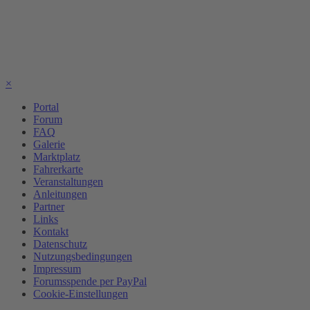
×
Portal
Forum
FAQ
Galerie
Marktplatz
Fahrerkarte
Veranstaltungen
Anleitungen
Partner
Links
Kontakt
Datenschutz
Nutzungsbedingungen
Impressum
Forumsspende per PayPal
Cookie-Einstellungen