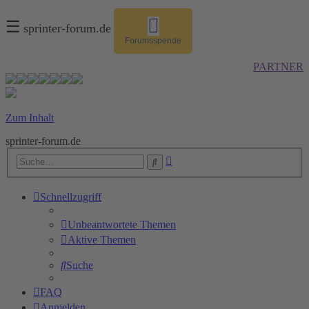
☰
sprinter-forum.de
Forumsspende
PARTNER
Zum Inhalt
sprinter-forum.de
Erweiterte
Suche
Suche
Schnellzugriff
Unbeantwortete Themen
Aktive Themen
Suche
FAQ
Anmelden