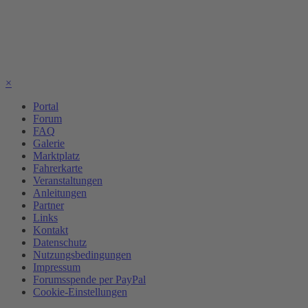
×
Portal
Forum
FAQ
Galerie
Marktplatz
Fahrerkarte
Veranstaltungen
Anleitungen
Partner
Links
Kontakt
Datenschutz
Nutzungsbedingungen
Impressum
Forumsspende per PayPal
Cookie-Einstellungen