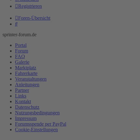
Registrieren
Foren-Übersicht
Suche
sprinter-forum.de
Portal
Forum
FAQ
Galerie
Marktplatz
Fahrerkarte
Veranstaltungen
Anleitungen
Partner
Links
Kontakt
Datenschutz
Nutzungsbedingungen
Impressum
Forumsspende per PayPal
Cookie-Einstellungen