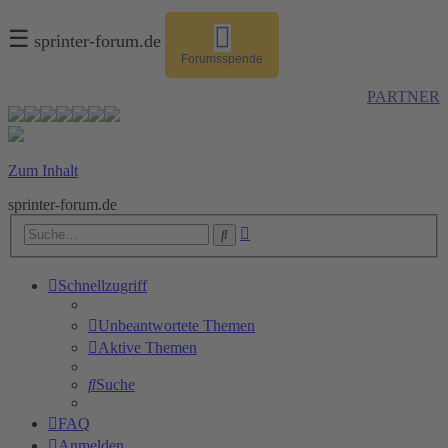
☰
sprinter-forum.de
Forumsspende
PARTNER
Zum Inhalt
sprinter-forum.de
Erweiterte
Suche
Suche
Schnellzugriff
Unbeantwortete Themen
Aktive Themen
Suche
FAQ
Anmelden