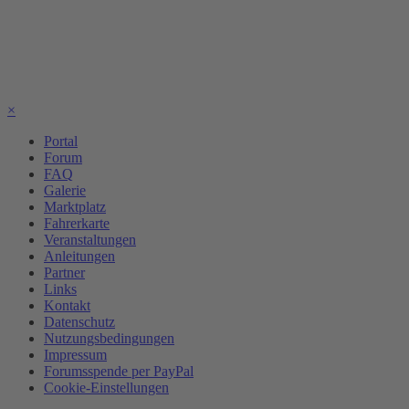
×
Portal
Forum
FAQ
Galerie
Marktplatz
Fahrerkarte
Veranstaltungen
Anleitungen
Partner
Links
Kontakt
Datenschutz
Nutzungsbedingungen
Impressum
Forumsspende per PayPal
Cookie-Einstellungen