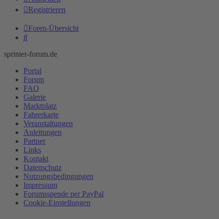
Registrieren
Foren-Übersicht
Suche
sprinter-forum.de
Portal
Forum
FAQ
Galerie
Marktplatz
Fahrerkarte
Veranstaltungen
Anleitungen
Partner
Links
Kontakt
Datenschutz
Nutzungsbedingungen
Impressum
Forumsspende per PayPal
Cookie-Einstellungen