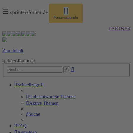
☰
sprinter-forum.de
Forumsspende
PARTNER
Zum Inhalt
sprinter-forum.de
Erweiterte
Suche
Suche
Schnellzugriff
Unbeantwortete Themen
Aktive Themen
Suche
FAQ
Anmelden