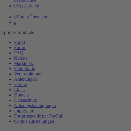
Registrieren
Foren-Übersicht
Suche
sprinter-forum.de
Portal
Forum
FAQ
Galerie
Marktplatz
Fahrerkarte
Veranstaltungen
Anleitungen
Partner
Links
Kontakt
Datenschutz
Nutzungsbedingungen
Impressum
Forumsspende per PayPal
Cookie-Einstellungen