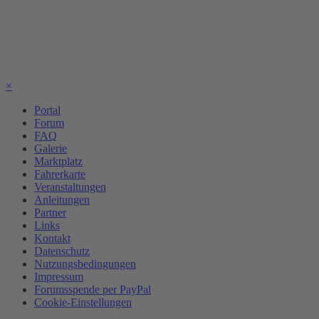
×
Portal
Forum
FAQ
Galerie
Marktplatz
Fahrerkarte
Veranstaltungen
Anleitungen
Partner
Links
Kontakt
Datenschutz
Nutzungsbedingungen
Impressum
Forumsspende per PayPal
Cookie-Einstellungen