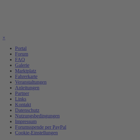
×
Portal
Forum
FAQ
Galerie
Marktplatz
Fahrerkarte
Veranstaltungen
Anleitungen
Partner
Links
Kontakt
Datenschutz
Nutzungsbedingungen
Impressum
Forumsspende per PayPal
Cookie-Einstellungen