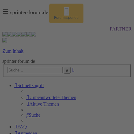
☰
sprinter-forum.de
Forumsspende
PARTNER
Zum Inhalt
sprinter-forum.de
Erweiterte
Suche
Suche
Schnellzugriff
Unbeantwortete Themen
Aktive Themen
Suche
FAQ
Anmelden