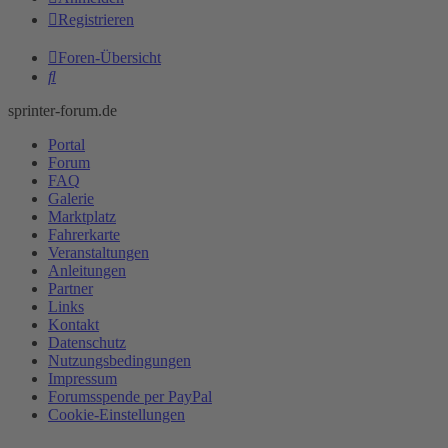
Registrieren
Foren-Übersicht
Suche
sprinter-forum.de
Portal
Forum
FAQ
Galerie
Marktplatz
Fahrerkarte
Veranstaltungen
Anleitungen
Partner
Links
Kontakt
Datenschutz
Nutzungsbedingungen
Impressum
Forumsspende per PayPal
Cookie-Einstellungen