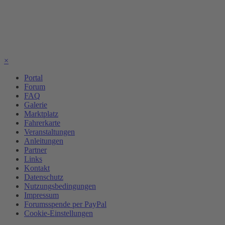
×
Portal
Forum
FAQ
Galerie
Marktplatz
Fahrerkarte
Veranstaltungen
Anleitungen
Partner
Links
Kontakt
Datenschutz
Nutzungsbedingungen
Impressum
Forumsspende per PayPal
Cookie-Einstellungen