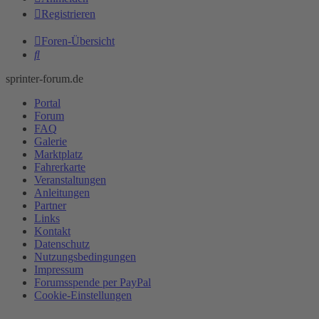
Registrieren
Foren-Übersicht
Suche
sprinter-forum.de
Portal
Forum
FAQ
Galerie
Marktplatz
Fahrerkarte
Veranstaltungen
Anleitungen
Partner
Links
Kontakt
Datenschutz
Nutzungsbedingungen
Impressum
Forumsspende per PayPal
Cookie-Einstellungen