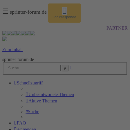
☰
sprinter-forum.de
Forumsspende
PARTNER
Zum Inhalt
sprinter-forum.de
Erweiterte
Suche
Suche
Schnellzugriff
Unbeantwortete Themen
Aktive Themen
Suche
FAQ
Anmelden