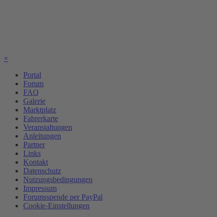
×
Portal
Forum
FAQ
Galerie
Marktplatz
Fahrerkarte
Veranstaltungen
Anleitungen
Partner
Links
Kontakt
Datenschutz
Nutzungsbedingungen
Impressum
Forumsspende per PayPal
Cookie-Einstellungen