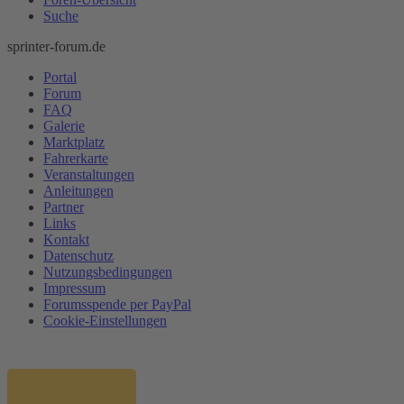
Suche
sprinter-forum.de
Portal
Forum
FAQ
Galerie
Marktplatz
Fahrerkarte
Veranstaltungen
Anleitungen
Partner
Links
Kontakt
Datenschutz
Nutzungsbedingungen
Impressum
Forumsspende per PayPal
Cookie-Einstellungen