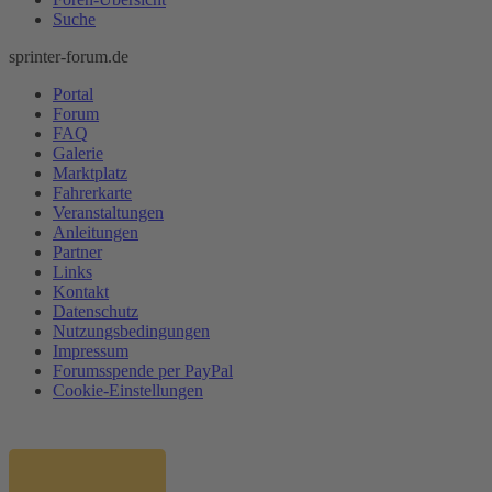
Suche
sprinter-forum.de
Portal
Forum
FAQ
Galerie
Marktplatz
Fahrerkarte
Veranstaltungen
Anleitungen
Partner
Links
Kontakt
Datenschutz
Nutzungsbedingungen
Impressum
Forumsspende per PayPal
Cookie-Einstellungen