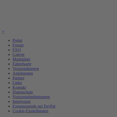
×
Portal
Forum
FAQ
Galerie
Marktplatz
Fahrerkarte
Veranstaltungen
Anleitungen
Partner
Links
Kontakt
Datenschutz
Nutzungsbedingungen
Impressum
Forumsspende per PayPal
Cookie-Einstellungen