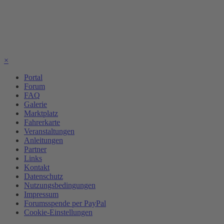
×
Portal
Forum
FAQ
Galerie
Marktplatz
Fahrerkarte
Veranstaltungen
Anleitungen
Partner
Links
Kontakt
Datenschutz
Nutzungsbedingungen
Impressum
Forumsspende per PayPal
Cookie-Einstellungen