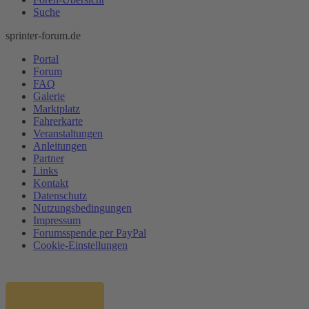
Suche
sprinter-forum.de
Portal
Forum
FAQ
Galerie
Marktplatz
Fahrerkarte
Veranstaltungen
Anleitungen
Partner
Links
Kontakt
Datenschutz
Nutzungsbedingungen
Impressum
Forumsspende per PayPal
Cookie-Einstellungen