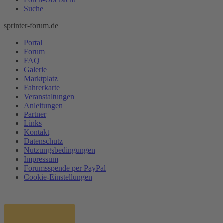
Suche
sprinter-forum.de
Portal
Forum
FAQ
Galerie
Marktplatz
Fahrerkarte
Veranstaltungen
Anleitungen
Partner
Links
Kontakt
Datenschutz
Nutzungsbedingungen
Impressum
Forumsspende per PayPal
Cookie-Einstellungen