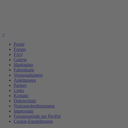
×
Portal
Forum
FAQ
Galerie
Marktplatz
Fahrerkarte
Veranstaltungen
Anleitungen
Partner
Links
Kontakt
Datenschutz
Nutzungsbedingungen
Impressum
Forumsspende per PayPal
Cookie-Einstellungen