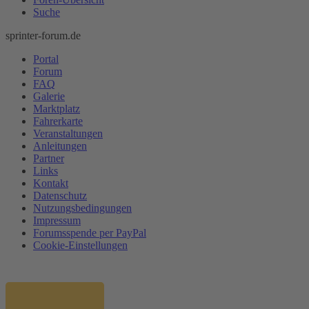
Suche
sprinter-forum.de
Portal
Forum
FAQ
Galerie
Marktplatz
Fahrerkarte
Veranstaltungen
Anleitungen
Partner
Links
Kontakt
Datenschutz
Nutzungsbedingungen
Impressum
Forumsspende per PayPal
Cookie-Einstellungen