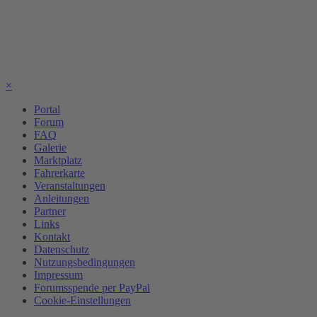
×
Portal
Forum
FAQ
Galerie
Marktplatz
Fahrerkarte
Veranstaltungen
Anleitungen
Partner
Links
Kontakt
Datenschutz
Nutzungsbedingungen
Impressum
Forumsspende per PayPal
Cookie-Einstellungen