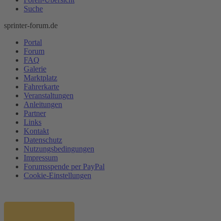
Suche
sprinter-forum.de
Portal
Forum
FAQ
Galerie
Marktplatz
Fahrerkarte
Veranstaltungen
Anleitungen
Partner
Links
Kontakt
Datenschutz
Nutzungsbedingungen
Impressum
Forumsspende per PayPal
Cookie-Einstellungen