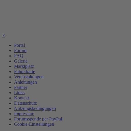
×
Portal
Forum
FAQ
Galerie
Marktplatz
Fahrerkarte
Veranstaltungen
Anleitungen
Partner
Links
Kontakt
Datenschutz
Nutzungsbedingungen
Impressum
Forumsspende per PayPal
Cookie-Einstellungen