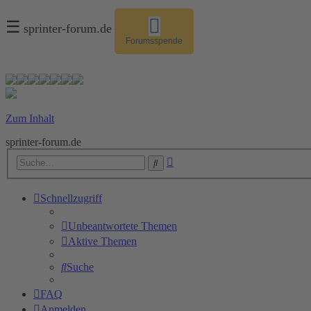
☰
sprinter-forum.de
Forumsspende
Zum Inhalt
sprinter-forum.de
Erweiterte
Suche
Suche
Schnellzugriff
Unbeantwortete Themen
Aktive Themen
Suche
FAQ
Anmelden