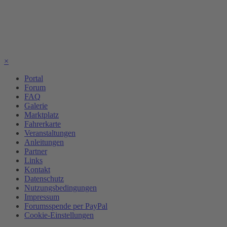
×
Portal
Forum
FAQ
Galerie
Marktplatz
Fahrerkarte
Veranstaltungen
Anleitungen
Partner
Links
Kontakt
Datenschutz
Nutzungsbedingungen
Impressum
Forumsspende per PayPal
Cookie-Einstellungen