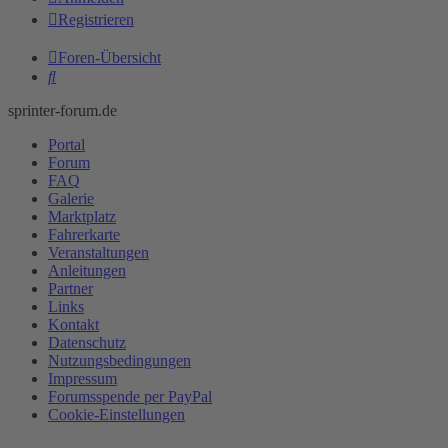
Registrieren
Foren-Übersicht
Suche
sprinter-forum.de
Portal
Forum
FAQ
Galerie
Marktplatz
Fahrerkarte
Veranstaltungen
Anleitungen
Partner
Links
Kontakt
Datenschutz
Nutzungsbedingungen
Impressum
Forumsspende per PayPal
Cookie-Einstellungen