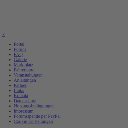
×
Portal
Forum
FAQ
Galerie
Marktplatz
Fahrerkarte
Veranstaltungen
Anleitungen
Partner
Links
Kontakt
Datenschutz
Nutzungsbedingungen
Impressum
Forumsspende per PayPal
Cookie-Einstellungen