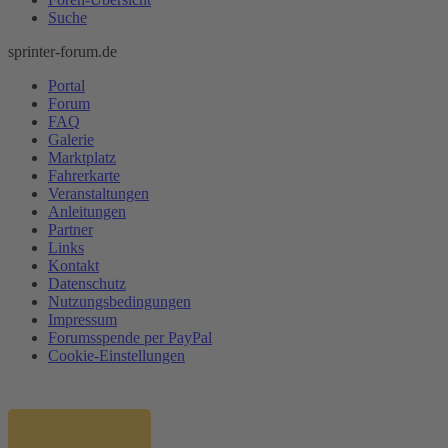
Suche
sprinter-forum.de
Portal
Forum
FAQ
Galerie
Marktplatz
Fahrerkarte
Veranstaltungen
Anleitungen
Partner
Links
Kontakt
Datenschutz
Nutzungsbedingungen
Impressum
Forumsspende per PayPal
Cookie-Einstellungen