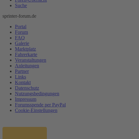
Suche
sprinter-forum.de
Portal
Forum
FAQ
Galerie
Marktplatz
Fahrerkarte
Veranstaltungen
Anleitungen
Partner
Links
Kontakt
Datenschutz
Nutzungsbedingungen
Impressum
Forumsspende per PayPal
Cookie-Einstellungen