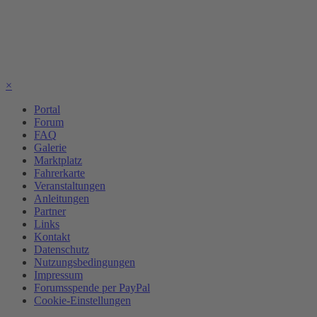
×
Portal
Forum
FAQ
Galerie
Marktplatz
Fahrerkarte
Veranstaltungen
Anleitungen
Partner
Links
Kontakt
Datenschutz
Nutzungsbedingungen
Impressum
Forumsspende per PayPal
Cookie-Einstellungen