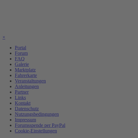
×
Portal
Forum
FAQ
Galerie
Marktplatz
Fahrerkarte
Veranstaltungen
Anleitungen
Partner
Links
Kontakt
Datenschutz
Nutzungsbedingungen
Impressum
Forumsspende per PayPal
Cookie-Einstellungen