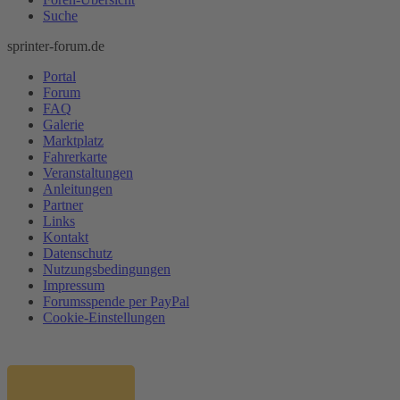
Suche
sprinter-forum.de
Portal
Forum
FAQ
Galerie
Marktplatz
Fahrerkarte
Veranstaltungen
Anleitungen
Partner
Links
Kontakt
Datenschutz
Nutzungsbedingungen
Impressum
Forumsspende per PayPal
Cookie-Einstellungen