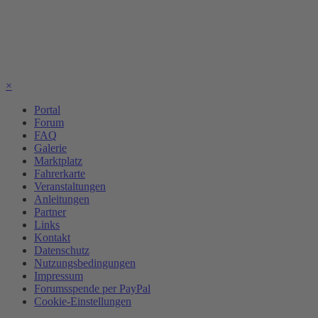
×
Portal
Forum
FAQ
Galerie
Marktplatz
Fahrerkarte
Veranstaltungen
Anleitungen
Partner
Links
Kontakt
Datenschutz
Nutzungsbedingungen
Impressum
Forumsspende per PayPal
Cookie-Einstellungen