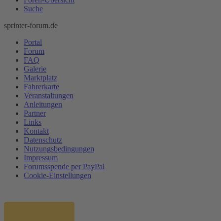
Suche
sprinter-forum.de
Portal
Forum
FAQ
Galerie
Marktplatz
Fahrerkarte
Veranstaltungen
Anleitungen
Partner
Links
Kontakt
Datenschutz
Nutzungsbedingungen
Impressum
Forumsspende per PayPal
Cookie-Einstellungen