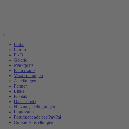
×
Portal
Forum
FAQ
Galerie
Marktplatz
Fahrerkarte
Veranstaltungen
Anleitungen
Partner
Links
Kontakt
Datenschutz
Nutzungsbedingungen
Impressum
Forumsspende per PayPal
Cookie-Einstellungen