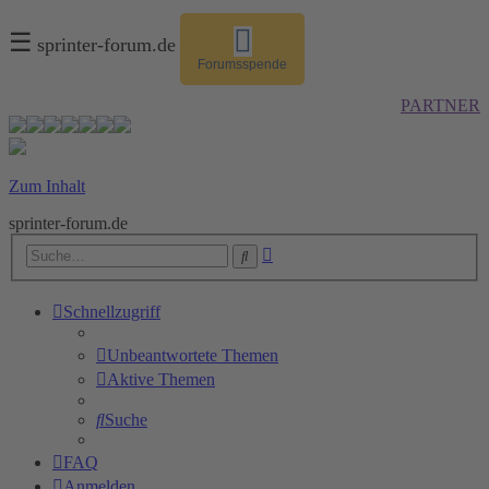
☰
sprinter-forum.de
Forumsspende
PARTNER
Zum Inhalt
sprinter-forum.de
Erweiterte
Suche
Suche
Schnellzugriff
Unbeantwortete Themen
Aktive Themen
Suche
FAQ
Anmelden