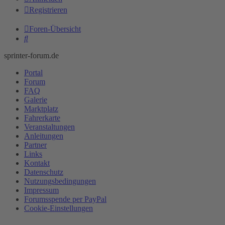
Registrieren
Foren-Übersicht
Suche
sprinter-forum.de
Portal
Forum
FAQ
Galerie
Marktplatz
Fahrerkarte
Veranstaltungen
Anleitungen
Partner
Links
Kontakt
Datenschutz
Nutzungsbedingungen
Impressum
Forumsspende per PayPal
Cookie-Einstellungen