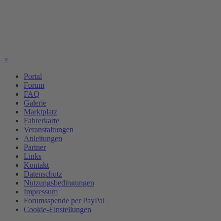
×
Portal
Forum
FAQ
Galerie
Marktplatz
Fahrerkarte
Veranstaltungen
Anleitungen
Partner
Links
Kontakt
Datenschutz
Nutzungsbedingungen
Impressum
Forumsspende per PayPal
Cookie-Einstellungen