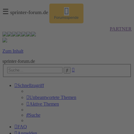
☰
sprinter-forum.de
Forumsspende
PARTNER
Zum Inhalt
sprinter-forum.de
Erweiterte
Suche
Suche
Schnellzugriff
Unbeantwortete Themen
Aktive Themen
Suche
FAQ
Anmelden