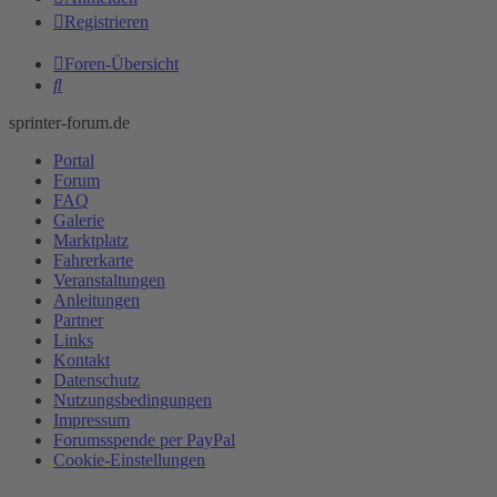
Registrieren
Foren-Übersicht
Suche
sprinter-forum.de
Portal
Forum
FAQ
Galerie
Marktplatz
Fahrerkarte
Veranstaltungen
Anleitungen
Partner
Links
Kontakt
Datenschutz
Nutzungsbedingungen
Impressum
Forumsspende per PayPal
Cookie-Einstellungen